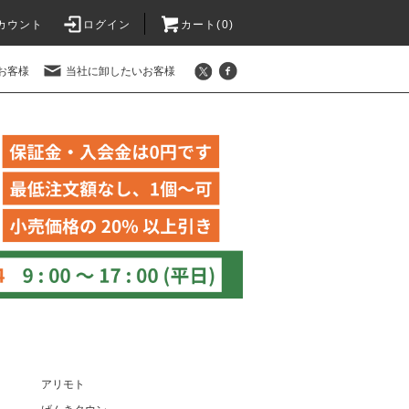
カウント
ログイン
カート(
0
)
お客様
当社に卸したいお客様
アリモト