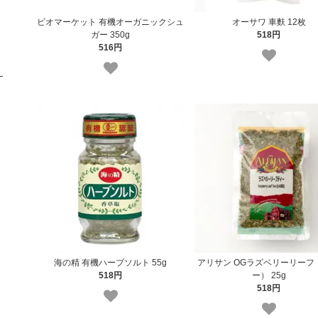
ビオマーケット 有機オーガニックシュ
オーサワ 車麩 12枚
ガー 350g
518円
516円
海の精 有機ハーブソルト 55g
アリサン OGラズベリーリーフ
518円
ー） 25g
518円