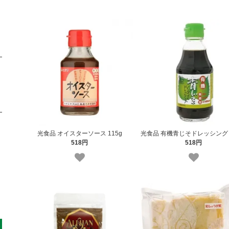
光食品 オイスターソース 115g
光食品 有機青じそドレッシング 2
518円
518円