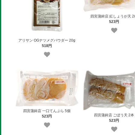
四宮蒲鉾店 紅しょうが天 2
523円
アリサン OGナツメグパウダー 20g
518円
四宮蒲鉾店 一口てんぷら 5個
四宮蒲鉾店 ごぼう天 2本
523円
523円