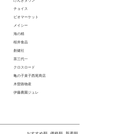
げんきタウン
チョイス
ビオマーケット
メイシー
海の精
桜井食品
創健社
茶三代一
クロスロード
亀の子束子西尾商店
木曽路物産
伊藤農園ジュレ
おすすめ順
価格順
新着順