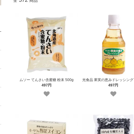
572
全
商品
ムソー てんさい含蜜糖 粉末 500g
光食品 果実の恵みドレッシング 2
497円
497円