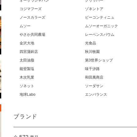
オーサワジャパン
クリッパー
コジマフーズ
ゾネントア
ノースカラーズ
ビーコンティニュ
ムソー
ムソーオーガニック
やさか共同農場
レーベンスバウム
金沢大地
光食品
四宮蒲鉾店
秋川牧園
太田油脂
第3世界ショップ
能登製塩
味千汐路
木次乳業
和田萬商店
ソネット
ソーダサン
地球Labo
エンバランス
ブランド