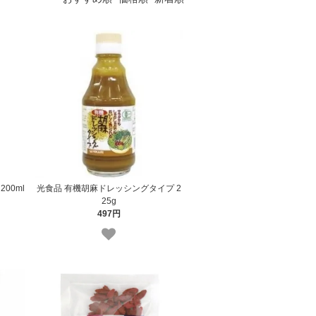
00ml
光食品 有機胡麻ドレッシングタイプ 2
25g
497円