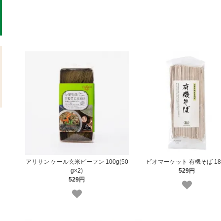
アリサン ケール玄米ビーフン 100g(50
ビオマーケット 有機そば 18
g×2)
529円
529円