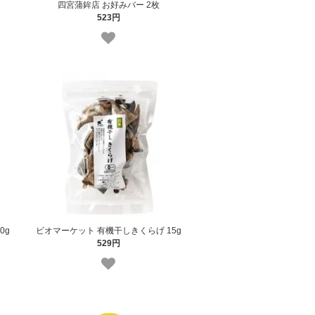
四宮蒲鉾店 お好みバー 2枚
523円
0g
ビオマーケット 有機干しきくらげ 15g
529円