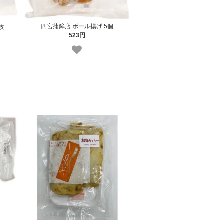
四宮蒲鉾店 ボール揚げ 5個
枚
523円