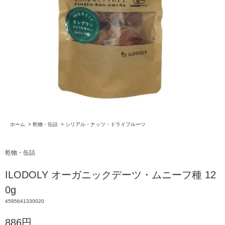
ホーム
>
乾物・缶詰
>
シリアル・ナッツ・ドライフルーツ
乾物・缶詰
ILODOLY オーガニックデーツ・ムニーフ種 12
0g
4595641330020
886円