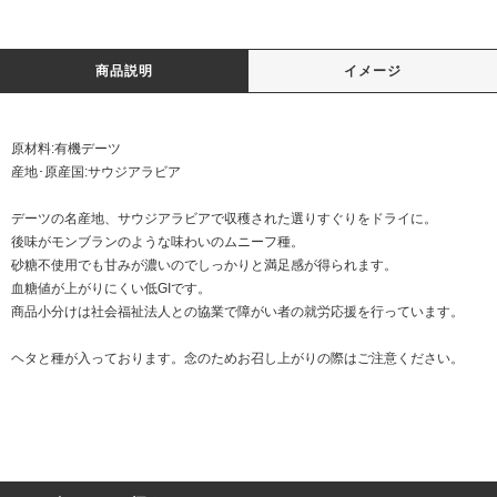
商品説明
イメージ
原材料:有機デーツ
産地･原産国:サウジアラビア
デーツの名産地、サウジアラビアで収穫された選りすぐりをドライに。
後味がモンブランのような味わいのムニーフ種。
砂糖不使用でも甘みが濃いのでしっかりと満足感が得られます。
血糖値が上がりにくい低GIです。
商品小分けは社会福祉法人との協業で障がい者の就労応援を行っています。
ヘタと種が入っております。念のためお召し上がりの際はご注意ください。