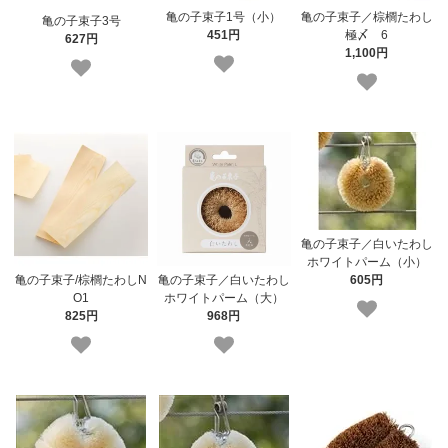
亀の子束子1号（小）
亀の子束子／棕櫚たわし
亀の子束子3号
451円
極〆 6
627円
1,100円
亀の子束子／白いたわし
ホワイトパーム（小）
605円
亀の子束子/棕櫚たわしN
亀の子束子／白いたわし
O1
ホワイトパーム（大）
825円
968円