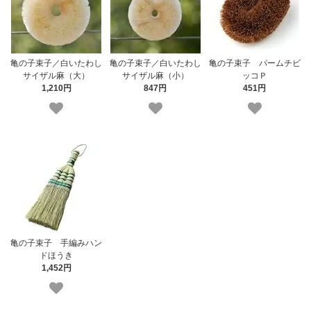
亀の子束子／白いたわし
亀の子束子／白いたわし
亀の子束子 パームチビ
サイザル麻（大）
サイザル麻（小）
ッコＰ
1,210円
847円
451円
亀の子束子 手編みハン
ドほうき
1,452円