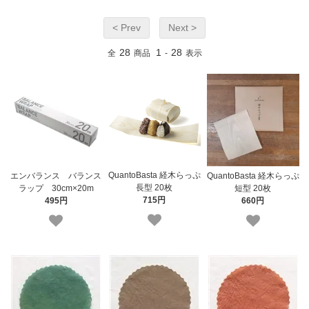
< Prev
Next >
28
1
28
全
商品
-
表示
QuantoBasta 経木らっぷ
エンバランス バランス
QuantoBasta 経木らっぷ
長型 20枚
ラップ 30cm×20m
短型 20枚
715円
495円
660円