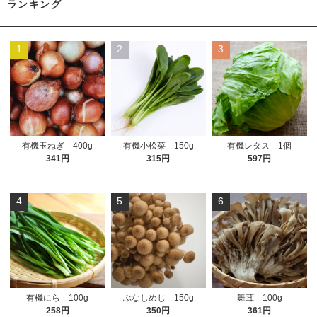
ランキング
1
2
3
有機玉ねぎ 400g
有機小松菜 150g
有機レタス 1個
341円
315円
597円
4
5
6
有機にら 100g
ぶなしめじ 150g
舞茸 100g
258円
350円
361円