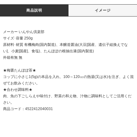
商品説明
イメージ
メーカー いんやん倶楽部
サイズ･容量 250g
原材料･材質 有機梅肉(国内製造)、本醸造醤油(大豆[国産、遺伝子組換えでな
い]、小麦[国産]、食塩)、たんぽぽの根抽出液(国内製造)
外箱有無 無
★梅醤たんぽぽ茶★
コップに小さじ1(5g)の本品を入れ、100～120㏄の熱湯(又は水)を注ぎ、よく混
ぜてお飲みください。
★合わせ調味料★
肉、魚の下ごしらえや味付け、野菜の和え物、汁物に調味料としてご活用くだ
さい。
商品コード：4522412040031