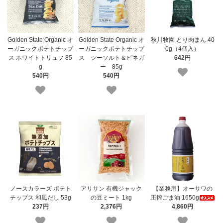
Golden State Organic オ
Golden State Organic オ
秋川牧園 とり肉まん 40
ーガニックポテトチップ
ーガニックポテトチップ
0g（4個入）
ス ホワイトトリュフ 85
ス シーソルト＆ビネガ
642円
g
ー 85g
540円
540円
ノースカラーズ ポテト
アリサン 有機ジャック
【業務用】オーサワの
チップス 和風だし 53g
の豆ミート 1kg
圧搾ごま油 1650g
237円
2,376円
4,860円