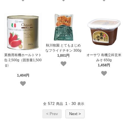
秋川牧園 とてもまじめ
なフライドチキン 300g
業務用有機ホールトマト
オーサワ 有機立科玄米
1,001円
缶 2,500g（固形量1,500
みそ 650g
g）
1,458円
1,404円
572
1
30
全
商品
-
表示
< Prev
Next >