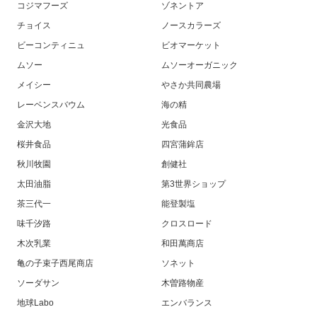
コジマフーズ
ゾネントア
チョイス
ノースカラーズ
ビーコンティニュ
ビオマーケット
ムソー
ムソーオーガニック
メイシー
やさか共同農場
レーベンスバウム
海の精
金沢大地
光食品
桜井食品
四宮蒲鉾店
秋川牧園
創健社
太田油脂
第3世界ショップ
茶三代一
能登製塩
味千汐路
クロスロード
木次乳業
和田萬商店
亀の子束子西尾商店
ソネット
ソーダサン
木曽路物産
地球Labo
エンバランス