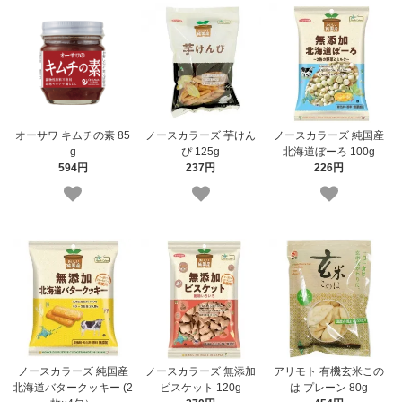
オーサワ キムチの素 85
ノースカラーズ 芋けん
ノースカラーズ 純国産
g
ぴ 125g
北海道ぼーろ 100g
594円
237円
226円
ノースカラーズ 純国産
ノースカラーズ 無添加
アリモト 有機玄米この
北海道バタークッキー (2
ビスケット 120g
は プレーン 80g