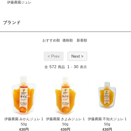
伊藤農園ジュレ
ブランド
おすすめ順
価格順
新着順
< Prev
Next >
572
1
30
全
商品
-
表示
伊藤農園 みかんジュレ 1
伊藤農園 きよみジュレ 1
伊藤農園 不知火ジュレ 1
50g
50g
50g
430円
430円
430円