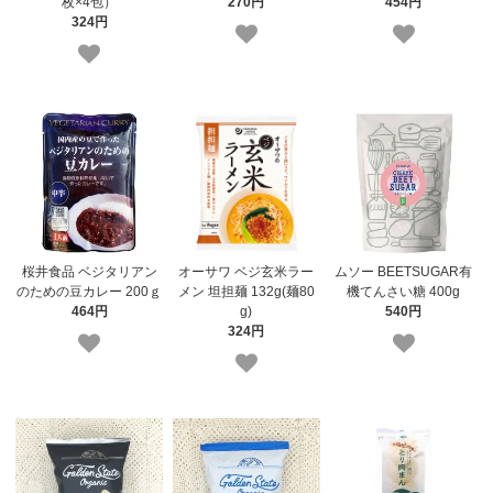
枚×4包）
270円
454円
324円
桜井食品 ベジタリアン
オーサワ ベジ玄米ラー
ムソー BEETSUGAR有
のための豆カレー 200ｇ
メン 坦担麺 132g(麺80
機てんさい糖 400g
464円
g)
540円
324円