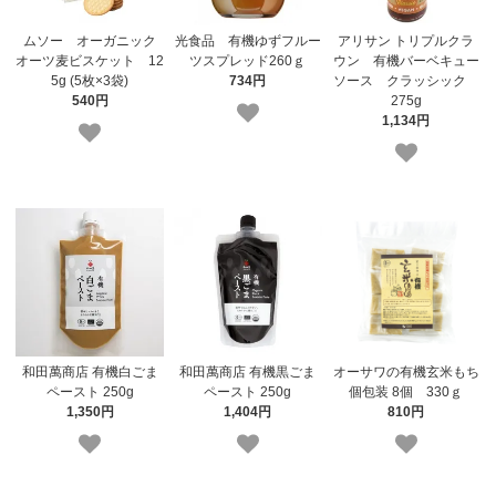
ムソー オーガニック
光食品 有機ゆずフルー
アリサン トリプルクラ
オーツ麦ビスケット 12
ツスプレッド260ｇ
ウン 有機バーベキュー
5g (5枚×3袋)
734円
ソース クラッシック
540円
275g
1,134円
和田萬商店 有機白ごま
和田萬商店 有機黒ごま
オーサワの有機玄米もち
ペースト 250g
ペースト 250g
個包装 8個 330ｇ
1,350円
1,404円
810円