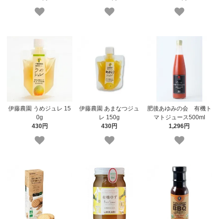
伊藤農園 うめジュレ 15
伊藤農園 あまなつジュ
肥後あゆみの会 有機ト
0g
レ 150g
マトジュース500ml
430円
430円
1,296円