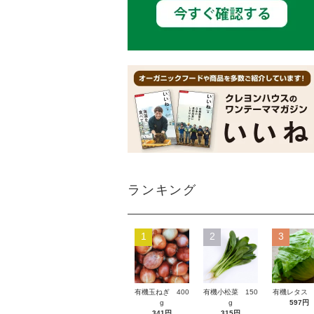
ランキング
1
2
3
有機玉ねぎ 400
有機小松菜 150
有機レタス 
g
g
597円
341円
315円