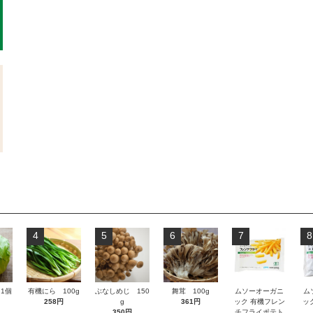
4
5
6
7
8
1個
有機にら 100g
ぶなしめじ 150
舞茸 100g
ムソーオーガニ
ム
258円
g
361円
ック 有機フレン
ッ
350円
チフライポテト