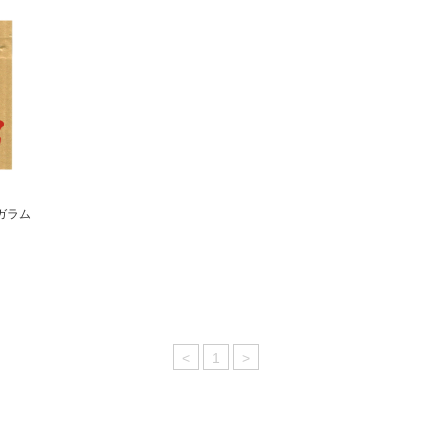
いガラム
<
1
>