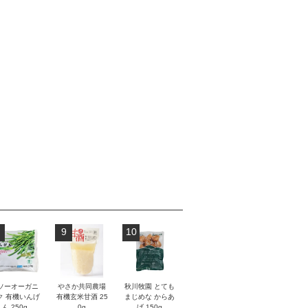
9
10
ソーオーガニ
やさか共同農場
秋川牧園 とても
ク 有機いんげ
有機玄米甘酒 25
まじめな からあ
ん 250g
0g
げ 150g