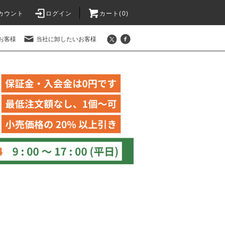
カウント
ログイン
カート(
0
)
お客様
当社に卸したいお客様