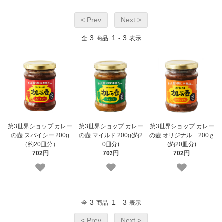
< Prev
Next >
3
1
3
全
商品
-
表示
第3世界ショップ カレー
第3世界ショップ カレー
第3世界ショップ カレー
の壺 スパイシー 200g
の壺 マイルド 200g(約2
の壺 オリジナル 200ｇ
（約20皿分）
0皿分)
(約20皿分)
702円
702円
702円
3
1
3
全
商品
-
表示
< Prev
Next >