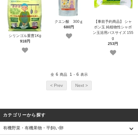
クエン酸 300ｇ
【事前予約商品】 シャ
680円
ボン玉 純植物性シャボ
ン玉浴用バスサイズ 155
シリンゴル重曹1Kg
g
918円
253円
6
1
6
全
商品
-
表示
< Prev
Next >
カテゴリーから探す
有機野菜・有機果物・平飼い卵