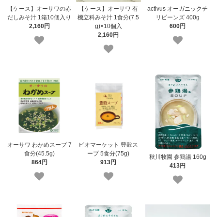
【ケース】オーサワの赤
【ケース】オーサワ 有
activus オーガニックチ
だしみそ汁 1箱10個入り
機立科みそ汁 1食分(7.5
リビーンズ 400g
2,160円
g)×10個入
600円
2,160円
オーサワ わかめスープ 7
ビオマーケット 豊穀ス
食分(45.5g)
ープ 5食分(75g)
秋川牧園 参鶏湯 160g
864円
913円
413円