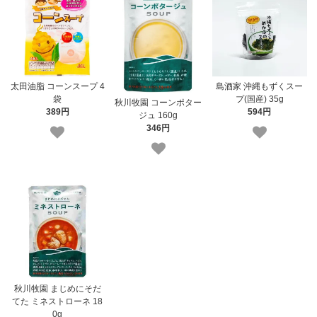
太田油脂 コーンスープ 4
島酒家 沖縄もずくスー
袋
プ(国産) 35g
秋川牧園 コーンポター
389円
594円
ジュ 160g
346円
秋川牧園 まじめにそだ
てた ミネストローネ 18
0g