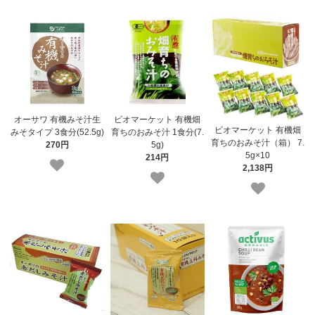
オーサワ 有機みそ汁生
ビオマーケット 有機畑
ビオマーケット 有機畑
みそタイプ 3食分(52.5g)
育ちのおみそ汁 1食分(7.
育ちのおみそ汁（箱） 7.
270円
5g)
5g×10
214円
2,138円