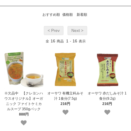
おすすめ順
価格順
新着順
< Prev
Next >
16
1
16
全
商品
-
表示
※欠品中 【クレヨンハ
オーサワ 有機立科みそ
オーサワ 赤だしみそ汁 1
ウスオリジナル】オーガ
汁 1食分(7.5g)
食分(9.2g)
ニック ファイトケミカ
216円
216円
ルスープ 350gパック
888円