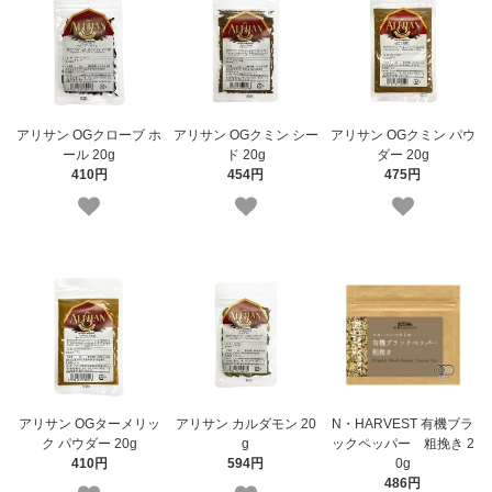
アリサン OGクローブ ホ
アリサン OGクミン シー
アリサン OGクミン パウ
ール 20g
ド 20g
ダー 20g
410円
454円
475円
アリサン OGターメリッ
アリサン カルダモン 20
N・HARVEST 有機ブラ
ク パウダー 20g
g
ックペッパー 粗挽き 2
410円
594円
0g
486円