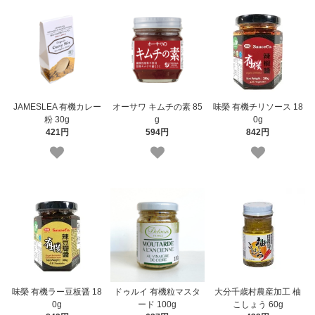
JAMESLEA 有機カレー
オーサワ キムチの素 85
味榮 有機チリソース 18
粉 30g
g
0g
421円
594円
842円
味榮 有機ラー豆板醤 18
ドゥルイ 有機粒マスタ
大分千歳村農産加工 柚
0g
ード 100g
こしょう 60g