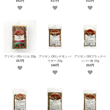
842円
637円
432円
アリサン OGバジル 20g
アリサン OGシナモン パ
アリサン OGブラックペ
357円
ウダー 20g
ッパー 粉 20g
346円
302円