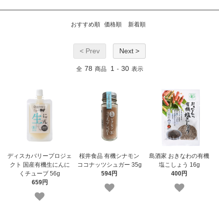
おすすめ順
価格順
新着順
< Prev
Next >
78
1
30
全
商品
-
表示
ディスカバリープロジェ
桜井食品 有機シナモン
島酒家 おきなわの有機
クト 国産有機生にんに
ココナッツシュガー 35g
塩こしょう 16g
くチューブ 56g
594円
400円
659円