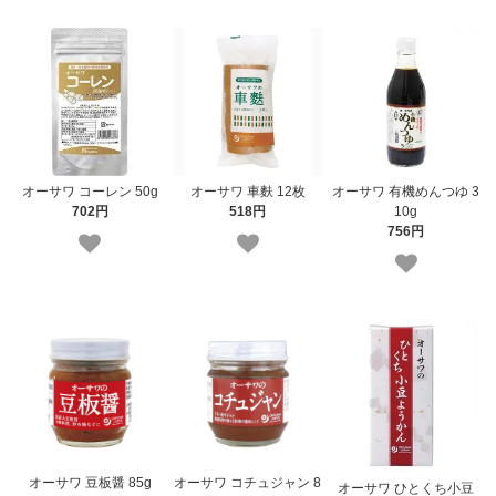
オーサワ コーレン 50g
オーサワ 車麩 12枚
オーサワ 有機めんつゆ 3
702円
518円
10g
756円
オーサワ 豆板醤 85g
オーサワ コチュジャン 8
オーサワ ひとくち小豆