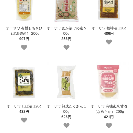
オーサワ 有機もちきび
オーサワ ぬか漬けの素 5
オーサワ 福神漬 120g
（北海道産） 200g
00g
486円
907円
356円
オーサワ しば漬 120g
オーサワ 熟成たくあん 1
オーサワ 有機玄米甘酒
432円
00g
（なめらか） 200g
626円
421円