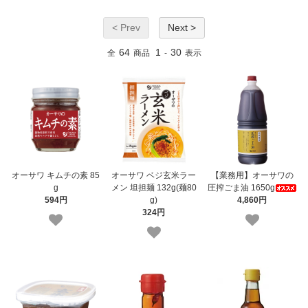
< Prev
Next >
64
1
30
全
商品
-
表示
オーサワ キムチの素 85
オーサワ ベジ玄米ラー
【業務用】オーサワの
g
メン 坦担麺 132g(麺80
圧搾ごま油 1650g
594円
g)
4,860円
324円