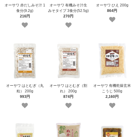
オーサワ 赤だしみそ汁 1
オーサワ 有機みそ汁生
オーサワ ひえ 200g
食分(9.2g)
みそタイプ 3食分(52.5g)
864円
216円
270円
オーサワ はとむぎ（丸
オーサワ はとむぎ（割
オーサワ 有機乾燥玄米
粒） 200g
れ） 200g
こうじ 500g
993円
874円
2,160円