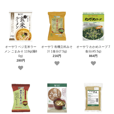
オーサワ ベジ玄米ラー
オーサワ 有機立科みそ
オーサワ わかめスープ 7
メン ごまみそ 119g(麺8
汁 1食分(7.5g)
食分(45.5g)
0g)
216円
864円
280円