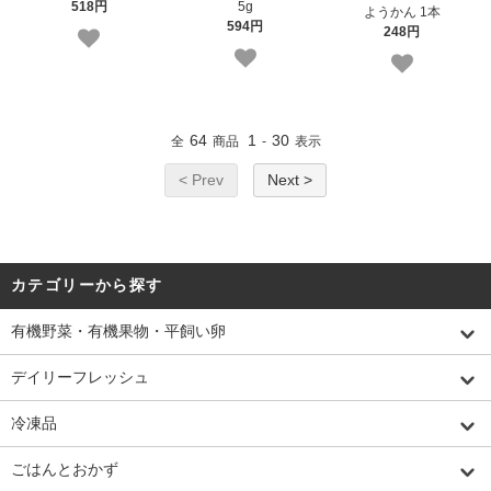
518円
5g
ようかん 1本
594円
248円
64
1
30
全
商品
-
表示
< Prev
Next >
カテゴリーから探す
有機野菜・有機果物・平飼い卵
デイリーフレッシュ
冷凍品
ごはんとおかず