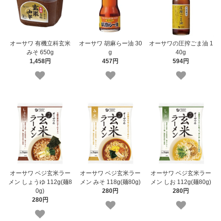
オーサワ 有機立科玄米
オーサワ 胡麻らー油 30
オーサワの圧搾ごま油 1
みそ 650g
g
40g
1,458円
457円
594円
オーサワ ベジ玄米ラー
オーサワ ベジ玄米ラー
オーサワ ベジ玄米ラー
メン しょうゆ 112g(麺8
メン みそ 118g(麺80g)
メン しお 112g(麺80g)
0g)
280円
280円
280円