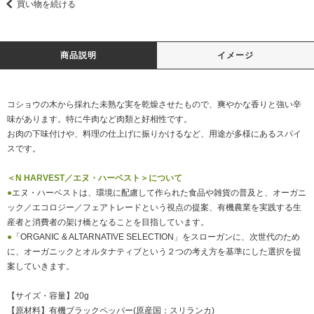
買い物を続ける
商品説明
イメージ
コショウの木から採れた未熟な実を乾燥させたもので、爽やかな香りと強い辛
味があります。特に牛肉など肉類と好相性です。
お肉の下味付けや、料理の仕上げに振りかけるなど、用途が多様にあるスパイ
スです。
＜N HARVEST／エヌ・ハーベスト＞について
●
エヌ・ハーベストは、環境に配慮して作られた食品や雑貨の普及と、オーガニ
ック／エコロジー／フェアトレードという視点の提案、有機農業を実践する生
産者と消費者の架け橋となることを目指しています。
●
「ORGANIC & ALTARNATIVE SELECTION」をスローガンに、次世代のため
に、オーガニックとオルタナティブという２つの考え方を基準にした選択を提
案していきます。
【サイズ・容量】20g
【原材料】有機ブラックペッパー(原産国：スリランカ)