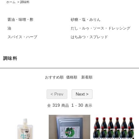
ホーム
>
調味料
醤油・味噌・酢
砂糖・塩・みりん
油
だし・ルゥ・ソース・ドレッシング
スパイス・ハーブ
はちみつ・スプレッド
調味料
おすすめ順
価格順
新着順
< Prev
Next >
319
1
30
全
商品
-
表示