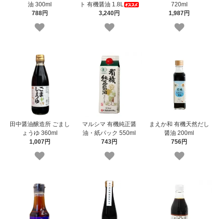
油 300ml
ト 有機醤油 1.8L
720ml
788円
3,240円
1,987円
田中醤油醸造所 ごまし
マルシマ 有機純正醤
まえか和 有機天然だし
ょうゆ 360ml
油・紙パック 550ml
醤油 200ml
1,007円
743円
756円