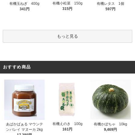
有機小松菜 150g
有機玉ねぎ 400g
有機レタス 1個
315円
341円
597円
もっと見る
おすすめ商品
有機えのき 100g
あぱかばぁる マウンテ
有機かぼちゃ 10kg
161円
ンバレイ マヌーカ 2kg
9,469円
17,280円