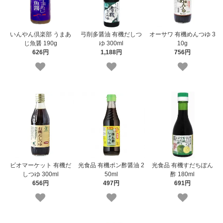
いんやん倶楽部 うまあ
弓削多醤油 有機だしつ
オーサワ 有機めんつゆ 3
じ魚醤 190g
ゆ 300ml
10g
626円
1,188円
756円
ビオマーケット 有機だ
光食品 有機ポン酢醤油 2
光食品 有機すだちぽん
しつゆ 300ml
50ml
酢 180ml
656円
497円
691円