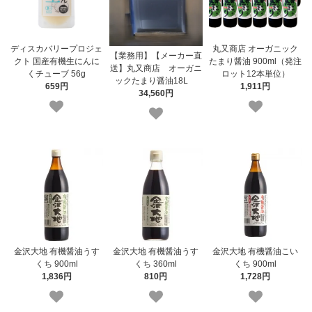
ディスカバリープロジェ
丸又商店 オーガニック
【業務用】【メーカー直
クト 国産有機生にんに
たまり醤油 900ml（発注
送】丸又商店 オーガニ
くチューブ 56g
ロット12本単位）
ックたまり醤油18L
659円
1,911円
34,560円
金沢大地 有機醤油うす
金沢大地 有機醤油うす
金沢大地 有機醤油こい
くち 900ml
くち 360ml
くち 900ml
1,836円
810円
1,728円