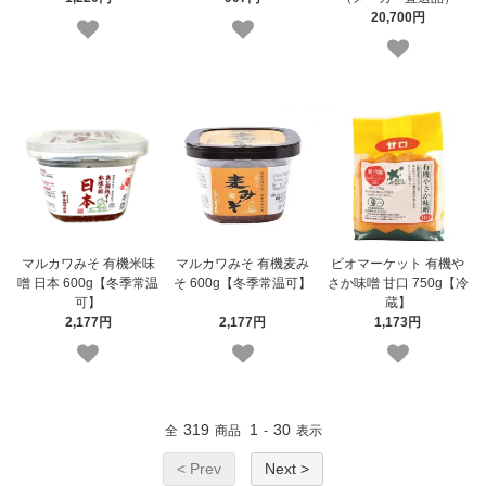
20,700円
マルカワみそ 有機米味
マルカワみそ 有機麦み
ビオマーケット 有機や
噌 日本 600g【冬季常温
そ 600g【冬季常温可】
さか味噌 甘口 750g【冷
可】
蔵】
2,177円
2,177円
1,173円
319
1
30
全
商品
-
表示
< Prev
Next >