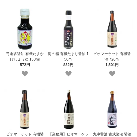
弓削多醤油 有機たまか
海の精 有機たまり醤油 1
ビオマーケット 有機醤
けしょうゆ 150ml
50ml
油 720ml
572円
832円
1,501円
ビオマーケット 有機醤
【業務用】ビオマーケッ
丸中醤油 古式製法 醤油