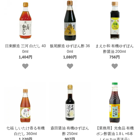
日東醸造 三河 白だし 40
飯尾醸造 ゆずぽん酢 36
まえか和 有機ゆずぽん
0ml
0ml
酢醤油 200ml
1,404円
1,080円
756円
七福 しいたけ香る有機
森田醤油 有機ゆずぽん
【業務用】光食品 有機
白だし 360ml
酢 250ml
ポン酢醤油 1.8Ｌ×6本
1,220円
907円
（メーカー直送品）