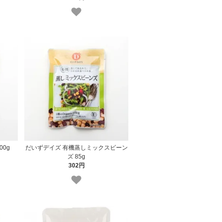
00g
だいずデイズ 有機蒸しミックスビーン
ズ 85g
302円