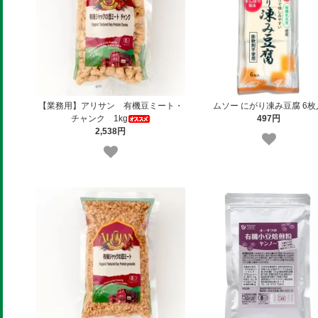
【業務用】アリサン 有機豆ミート・
ムソー にがり凍み豆腐 6枚
チャンク 1kg
497円
2,538円