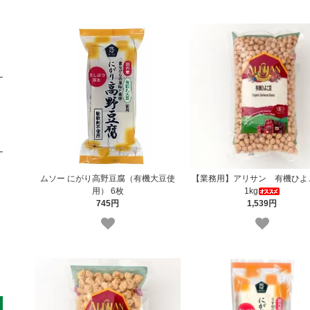
ムソー にがり高野豆腐（有機大豆使
【業務用】アリサン 有機ひ
用） 6枚
1kg
745円
1,539円