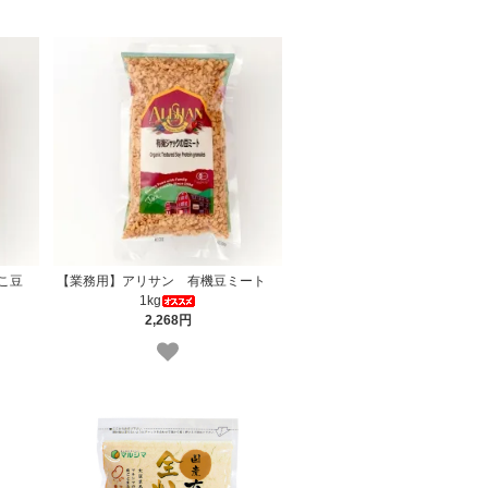
よこ豆
【業務用】アリサン 有機豆ミート
1kg
2,268円