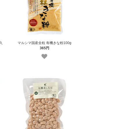
入
マルシマ国産全粒 有機きな粉100g
365円