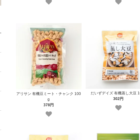
だいずデイズ 有機蒸し大豆 1
アリサン 有機豆ミート・チャンク 100
302円
g
378円