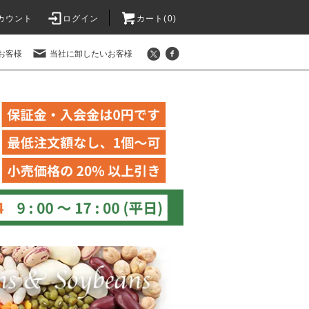
カウント
ログイン
カート(
0
)
お客様
当社に卸したいお客様