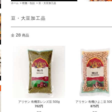
ホーム
>
乾物・缶詰
>
豆・大豆加工品
豆・大豆加工品
28
全
商品
アリサン 有機茶レンズ豆 500g
アリサン 有機ひよこ豆 500
702円
875円