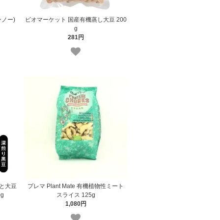
ノー)
ビオマーケット 国産有機蒸し大豆 200
g
281円
と大豆
プレマ Plant Mate 有機植物性ミート
g
スライス 125g
1,080円