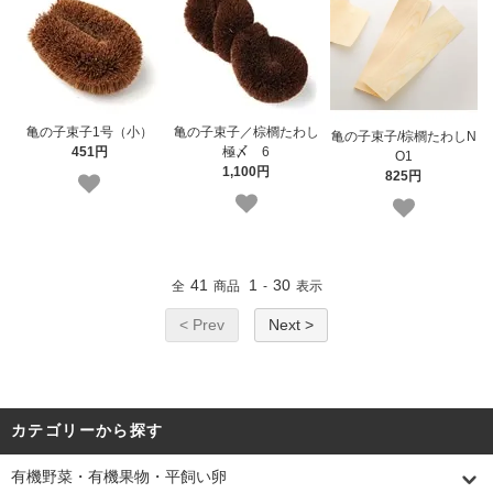
亀の子束子1号（小）
亀の子束子／棕櫚たわし
亀の子束子/棕櫚たわしN
451円
極〆 6
O1
1,100円
825円
41
1
30
全
商品
-
表示
< Prev
Next >
カテゴリーから探す
有機野菜・有機果物・平飼い卵