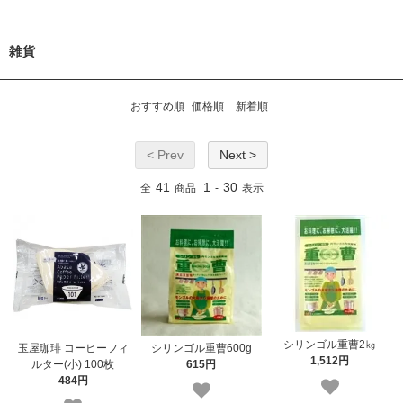
雑貨
おすすめ順
価格順
新着順
< Prev
Next >
41
1
30
全
商品
-
表示
シリンゴル重曹2㎏
玉屋珈琲 コーヒーフィ
シリンゴル重曹600g
1,512円
ルター(小) 100枚
615円
484円