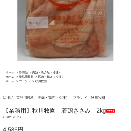
ホーム
>
冷凍品
>
肉類・魚介類（冷凍）
ホーム
>
業務用規格
>
豚肉・鶏肉（冷凍）
ホーム
>
ブランド
>
秋川牧園
冷凍品
業務用規格
豚肉・鶏肉（冷凍）
ブランド
秋川牧園
【業務用】秋川牧園 若鶏ささみ 2kg
2.20209E+12
4,536円