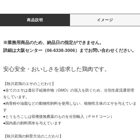
商品説明
イメージ
※業務用商品のため、納品日の指定ができません。
詳細は大阪センター（
06-6338-3006
）までお問い合わせください。
安心安全・おいしさを追求した鶏肉です。
【秋川若鶏のエサのこだわり】
●全てのエサは遺伝子組換作物（GMO）の混入を防ぐため、分別生産流通管理
をしています。
●肉骨粉や油脂などの動物性飼料を使用しない、植物性主体のエサを与えていま
す
●とうもろこしは収穫後無農薬のものを分別輸入（ＰＨＦコーン）
●国内産の飼料用米を与えています
【秋川若鶏の飼育方法のこだわり】