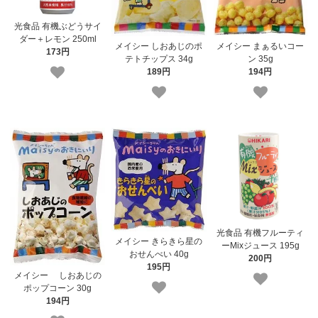
光食品 有機ぶどうサイ
ダー＋レモン 250ml
メイシー しおあじのポ
メイシー まぁるいコー
173円
テトチップス 34g
ン 35g
189円
194円
光食品 有機フルーティ
メイシー きらきら星の
ーMixジュース 195g
おせんべい 40g
200円
195円
メイシー しおあじの
ポップコーン 30g
194円