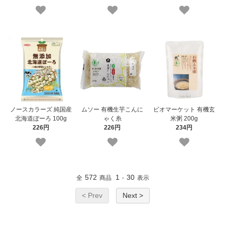
ノースカラーズ 純国産
ムソー 有機生芋こんに
ビオマーケット 有機玄
北海道ぼーろ 100g
ゃく糸
米粥 200g
226円
226円
234円
572
1
30
全
商品
-
表示
< Prev
Next >