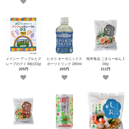
メイシー アップルとグ
ヒカリ オーガニックス
桜井食品 ごまらーめん 1
レープのグミ 8粒(32g)
ポーツドリンク 280ml
00g
205円
205円
211円