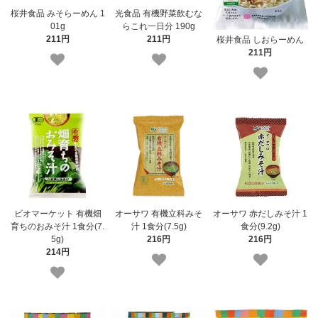
桜井食品 みそらーめん 1
光食品 有機野菜飲むな
01g
らこれ一日分 190g
211円
211円
桜井食品 しおらーめん
211円
ビオマーケット 有機畑
オーサワ 有機立科みそ
オーサワ 赤だしみそ汁 1
育ちのおみそ汁 1食分(7.
汁 1食分(7.5g)
食分(9.2g)
5g)
216円
216円
214円