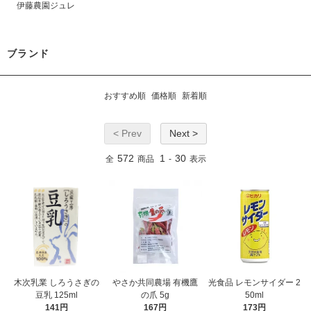
伊藤農園ジュレ
ブランド
おすすめ順
価格順
新着順
< Prev
Next >
572
1
30
全
商品
-
表示
木次乳業 しろうさぎの
やさか共同農場 有機鷹
光食品 レモンサイダー 2
豆乳 125ml
の爪 5g
50ml
141円
167円
173円