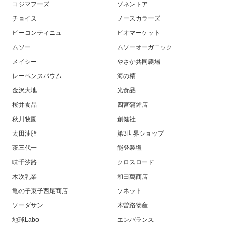
コジマフーズ
ゾネントア
チョイス
ノースカラーズ
ビーコンティニュ
ビオマーケット
ムソー
ムソーオーガニック
メイシー
やさか共同農場
レーベンスバウム
海の精
金沢大地
光食品
桜井食品
四宮蒲鉾店
秋川牧園
創健社
太田油脂
第3世界ショップ
茶三代一
能登製塩
味千汐路
クロスロード
木次乳業
和田萬商店
亀の子束子西尾商店
ソネット
ソーダサン
木曽路物産
地球Labo
エンバランス