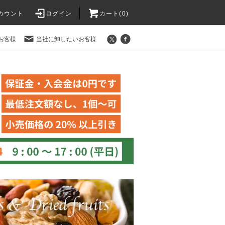
カウント
ログイン
カート(
0
)
お客様
当社に卸したいお客様