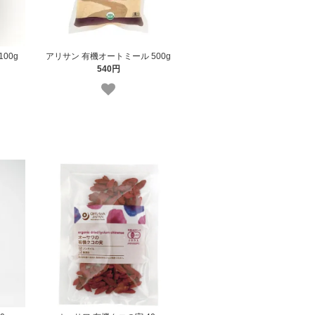
00g
アリサン 有機オートミール 500g
540円