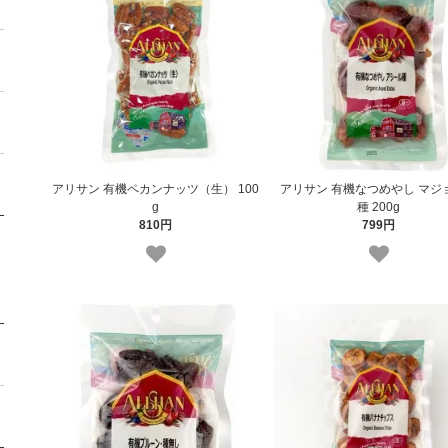
アリサン 有機ペカンナッツ（生） 100
アリサン 有機なつめやし マジ
g
種 200g
810円
799円