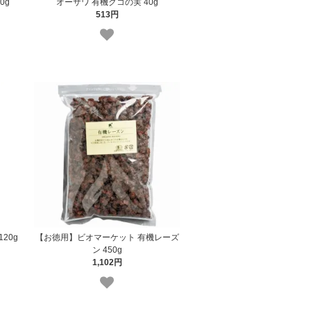
0g
オーサワ 有機クコの実 40g
513円
20g
【お徳用】ビオマーケット 有機レーズ
ン 450g
1,102円