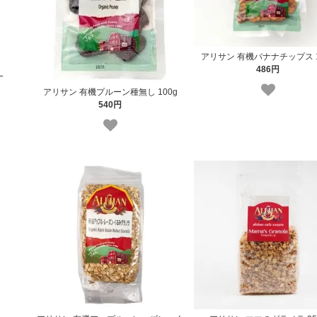
アリサン 有機バナナチップス 1
486円
アリサン 有機プルーン種無し 100g
540円