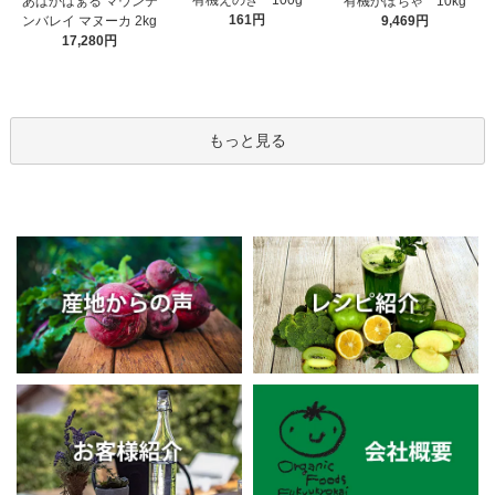
有機えのき 100g
あぱかばぁる マウンテ
有機かぼちゃ 10kg
161円
ンバレイ マヌーカ 2kg
9,469円
17,280円
もっと見る