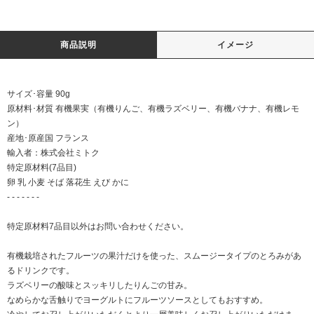
商品説明
イメージ
サイズ･容量 90g
原材料･材質 有機果実（有機りんご、有機ラズベリー、有機バナナ、有機レモ
ン）
産地･原産国 フランス
輸入者：株式会社ミトク
特定原材料(7品目)
卵 乳 小麦 そば 落花生 えび かに
- - - - - - -
特定原材料7品目以外はお問い合わせください。
有機栽培されたフルーツの果汁だけを使った、スムージータイプのとろみがあ
るドリンクです。
ラズベリーの酸味とスッキリしたりんごの甘み。
なめらかな舌触りでヨーグルトにフルーツソースとしてもおすすめ。