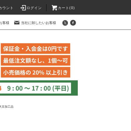
カウント
ログイン
カート(
0
)
お客様
当社に卸したいお客様
大豆加工品