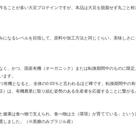
作ることが多い大豆プロテインですが、本品は大豆を脱脂せず丸ごと粉
みになるレベルを目指して、原料や加工方法と同じぐらい、美味しさに
なく、かつ、国産有機（オーガニック）または転換期間中のものに限定。
います。
つ有機となると、全体の0.03％と言われるほど稀です。転換期間中の有
豆）は、有機農業に取り組む姿勢のある生産者を応援することに繋がる
と健康は食べ物で支えられ、食べ物は土（環境）が育てている」という
選しました。（※黒糖のみブラジル産）