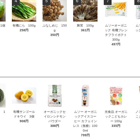
4
5
6
7
8
1個
有機にら 100g
ぶなしめじ 150
舞茸 100g
ムソーオーガニ
ム
258円
g
361円
ック 有機フレン
ッ
350円
チフライポテト
300g
497円
 1
有機サンゴール
オーガニックセ
ムソー オーガニ
光食品 オーガニ
ノ
ドキウイ 3個
イロンシナモン
ックアイスコー
ックこどもカレ
こ
908円
パウダー
ヒー カフェイン
ー 100g
388円
レス（無糖）100
335円
0ml
799円