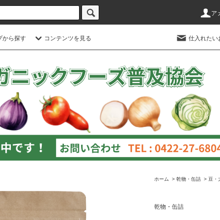
ア
プから探す
コンテンツを見る
仕入れたい
ホーム
>
乾物・缶詰
>
豆・
乾物・缶詰