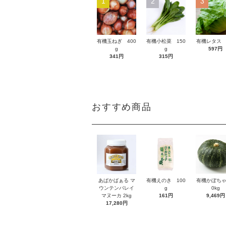
1
2
3
有機玉ねぎ 400
有機小松菜 150
有機レタス 
g
g
597円
341円
315円
おすすめ商品
あぱかばぁる マ
有機えのき 100
有機かぼちゃ
ウンテンバレイ
g
0kg
マヌーカ 2kg
161円
9,469円
17,280円