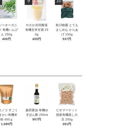
9
10
ソーオーガニ
やさか共同農場
秋川牧園 とても
ク 有機いんげ
有機玄米甘酒 25
まじめな からあ
ん 250g
0g
げ 150g
400円
459円
537円
コノコ すごく
森田醤油 有機ゆ
ビオマーケット
まかい有機米
ずぽん酢 250ml
国産有機蒸し大
粉 400ｇ
907円
豆 200g
1,080円
281円