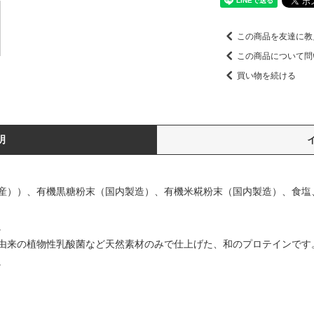
この商品を友達に教
この商品について問
買い物を続ける
明
産））、有機黒糖粉末（国内製造）、有機米糀粉末（国内製造）、食塩
。
由来の植物性乳酸菌など天然素材のみで仕上げた、和のプロテインです
。