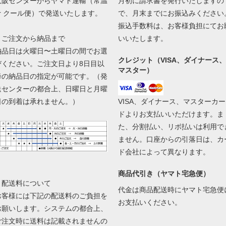
大阪センターからヤマト運輸（常温
月初に請求書を発行いたしますの
or クール便）で発送いたします。
で、月末までにお振込みください
振込手数料は、お客様負担にてお
▼ご注文から納品まで
いいたします。
納品日は火曜日〜土曜日の間でお選
クレジット（VISA、ダイナース、
びください。ご注文日より8日目以
マスター）
降の納品日の指定が可能です。（発
送センターの都合上、日曜日と月曜
日の到着は承れません。）
VISA、ダイナース、マスターカー
ドよりお支払いいただけます。ま
た、分割払い、リボ払いは利用で
ません。口座からの引落日は、カ
ド会社によって異なります。
商品代引き（ヤマト宅急便）
▼配送料について
代金は商品配送時にヤマト宅急便
お客様には下記の配送料のご負担を
お支払いください。
お願いします。システムの都合上、
ご注文時に送料は記載されませんの