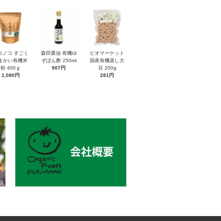
コノコ すごく
森田醤油 有機ゆ
ビオマーケット
まかい有機米
ずぽん酢 250ml
国産有機蒸し大
粉 400ｇ
907円
豆 200g
1,080円
281円