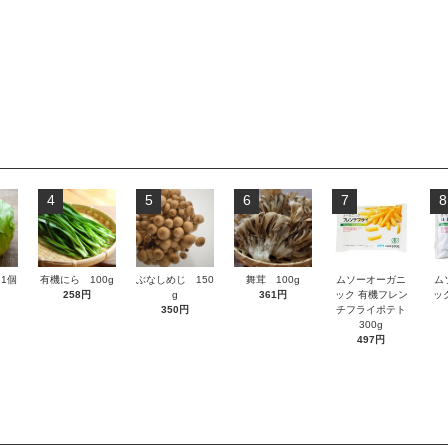
4
5
6
7
8
1個
有機にら 100g
ぶなしめじ 150
舞茸 100g
ムソーオーガニ
ム
258円
g
361円
ック 有機フレン
ッ
350円
チフライポテト
300g
497円