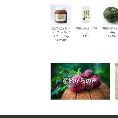
あぱかばぁる マ
有機えのき 100
有機かぼちゃ
ウンテンバレイ
g
0kg
マヌーカ 2kg
161円
9,469円
17,280円