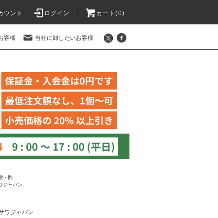
カウント
ログイン
カート(
0
)
お客様
当社に卸したいお客様
噌・酢
ワジャパン
サワジャパン