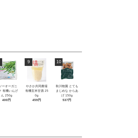
9
10
ソーオーガニ
やさか共同農場
秋川牧園 とても
ク 有機いんげ
有機玄米甘酒 25
まじめな からあ
ん 250g
0g
げ 150g
400円
459円
537円