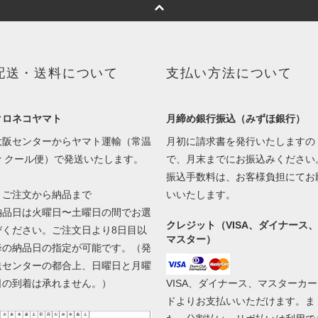
配送・送料について
支払い方法について
クロネコヤマト
月締め銀行振込（みずほ銀行）
大阪センターからヤマト運輸（常温
月初に請求書を発行いたしますの
or クール便）で発送いたします。
で、月末までにお振込みください
振込手数料は、お客様負担にてお
▼ご注文から納品まで
いいたします。
納品日は火曜日〜土曜日の間でお選
クレジット（VISA、ダイナース、
びください。ご注文日より8日目以
マスター）
降の納品日の指定が可能です。（発
送センターの都合上、日曜日と月曜
日の到着は承れません。）
VISA、ダイナース、マスターカー
ドよりお支払いいただけます。ま