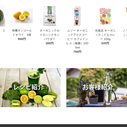
 1
有機サンゴール
オーガニックセ
ムソー オーガニ
光食品 オーガニ
ノ
ドキウイ 3個
イロンシナモン
ックアイスコー
ックこどもカレ
こ
908円
パウダー
ヒー カフェイン
ー 100g
388円
レス（無糖）100
335円
0ml
799円