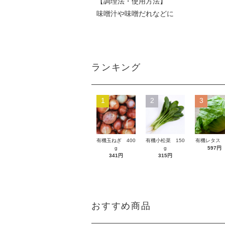
【調理法・使用方法】
味噌汁や味噌だれなどに
ランキング
1
2
3
有機玉ねぎ 400
有機小松菜 150
有機レタス 
g
g
597円
341円
315円
おすすめ商品