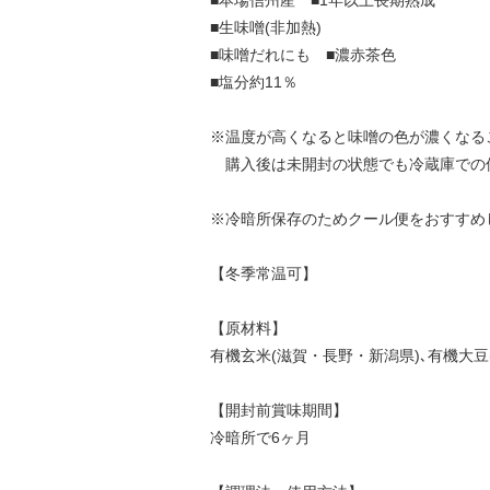
■本場信州産 ■1年以上長期熟成
■生味噌(非加熱)
■味噌だれにも ■濃赤茶色
■塩分約11％
※温度が高くなると味噌の色が濃くなる
購入後は未開封の状態でも冷蔵庫での
※冷暗所保存のためクール便をおすすめ
【冬季常温可】
【原材料】
有機玄米(滋賀・長野・新潟県)､有機大豆(
【開封前賞味期間】
冷暗所で6ヶ月