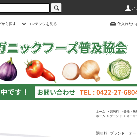
ア
プから探す
コンテンツを見る
仕入れたい
ホーム
>
調味料
>
醤油・味
ホーム
>
ブランド
>
オーサ
調味料
ブランド
オー