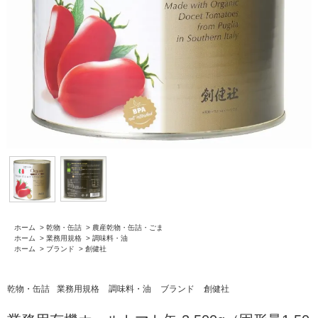
ホーム
>
乾物・缶詰
>
農産乾物・缶詰・ごま
ホーム
>
業務用規格
>
調味料・油
ホーム
>
ブランド
>
創健社
乾物・缶詰
業務用規格
調味料・油
ブランド
創健社