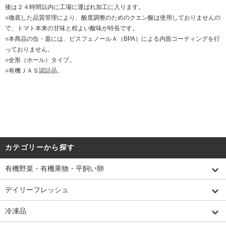
後は２４時間以内に工場に運ばれ加工に入ります。
○徹底した品質管理により、酸度調整のためのクエン酸は使用しておりませんの
で、トマト本来の甘味と程よい酸味が特長です。
○本商品の缶・蓋には、ビスフェノールＡ（BPA）による内面コーティングを行
っておりません。
○全形（ホール）タイプ。
○有機ＪＡＳ認証品。
カテゴリーから探す
有機野菜・有機果物・平飼い卵
デイリーフレッシュ
冷凍品