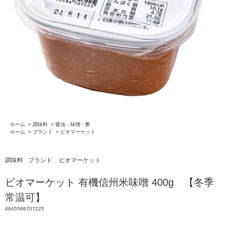
ホーム
>
調味料
>
醤油・味噌・酢
ホーム
>
ブランド
>
ビオマーケット
調味料
ブランド
ビオマーケット
ビオマーケット 有機信州米味噌 400g 【冬季
常温可】
4945586707225