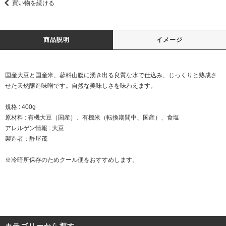
買い物を続ける
商品説明
イメージ
国産大豆と国産米、蓼科山腹に湧き出る良質な水で仕込み、じっくりと熟成さ
せた天然醸造味噌です。自然な美味しさを味わえます。
規格 : 400g
原材料 : 有機大豆（国産）、有機米（転換期間中、国産）、食塩
アレルゲン情報 : 大豆
製造者：酢屋茂
※冷暗所保存のためクール便をおすすめします。
カテゴリーから探す