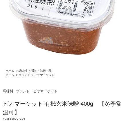
ホーム
>
調味料
>
醤油・味噌・酢
ホーム
>
ブランド
>
ビオマーケット
調味料
ブランド
ビオマーケット
ビオマーケット 有機玄米味噌 400g 【冬季常
温可】
4945586707126