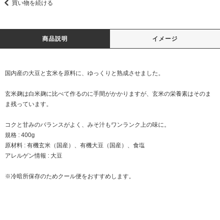
買い物を続ける
商品説明
イメージ
国内産の大豆と玄米を原料に、ゆっくりと熟成させました。
玄米麹は白米麹に比べて作るのに手間がかかりますが、玄米の栄養素はそのま
ま残っています。
コクと甘みのバランスがよく、みそ汁もワンランク上の味に。
規格 : 400g
原材料 : 有機玄米（国産）、有機大豆（国産）、食塩
アレルゲン情報 : 大豆
※冷暗所保存のためクール便をおすすめします。