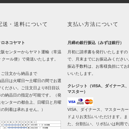
配送・送料について
支払い方法について
クロネコヤマト
月締め銀行振込（みずほ銀行）
大阪センターからヤマト運輸（常温
月初に請求書を発行いたしますの
or クール便）で発送いたします。
で、月末までにお振込みください
振込手数料は、お客様負担にてお
▼ご注文から納品まで
いいたします。
納品日は火曜日〜土曜日の間でお選
クレジット（VISA、ダイナース、
びください。ご注文日より8日目以
マスター）
降の納品日の指定が可能です。（発
送センターの都合上、日曜日と月曜
日の到着は承れません。）
VISA、ダイナース、マスターカー
ドよりお支払いいただけます。ま
た、分割払い、リボ払いは利用で