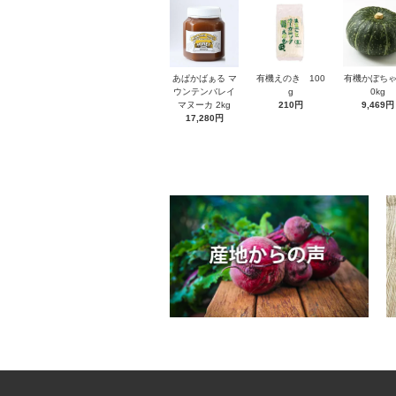
あぱかばぁる マ
有機えのき 100
有機かぼちゃ
ウンテンバレイ
g
0kg
マヌーカ 2kg
210円
9,469円
17,280円