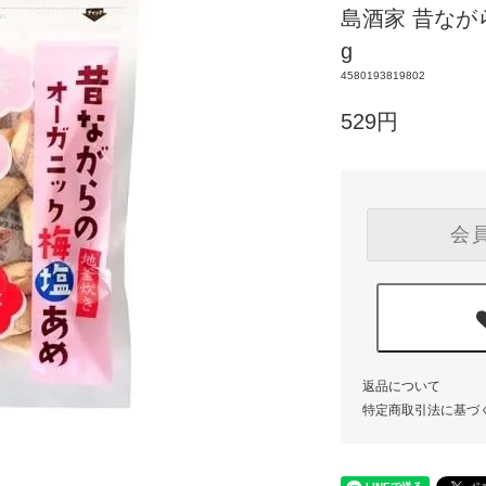
島酒家 昔なが
g
4580193819802
529円
会
返品について
特定商取引法に基づ