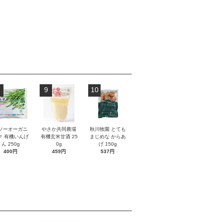
9
10
ソーオーガニ
やさか共同農場
秋川牧園 とても
ク 有機いんげ
有機玄米甘酒 25
まじめな からあ
ん 250g
0g
げ 150g
400円
459円
537円