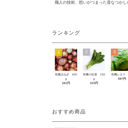
職人の技術、想いがつまった昔なつかし
ランキング
1
2
3
有機玉ねぎ 400
有機小松菜 150
有機レタス 
g
g
597円
341円
315円
おすすめ商品