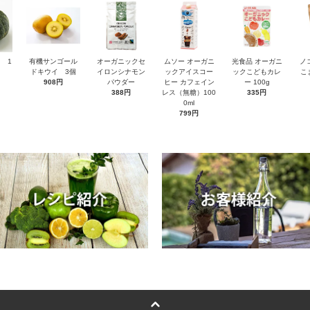
 1
有機サンゴール
オーガニックセ
ムソー オーガニ
光食品 オーガニ
ノ
ドキウイ 3個
イロンシナモン
ックアイスコー
ックこどもカレ
こ
908円
パウダー
ヒー カフェイン
ー 100g
388円
レス（無糖）100
335円
0ml
799円