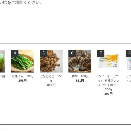
い飴をご堪能ください。
4
5
6
7
8
1個
有機にら 100g
ぶなしめじ 150
舞茸 100g
ムソーオーガニ
ム
258円
g
361円
ック 有機フレン
ッ
350円
チフライポテト
300g
497円