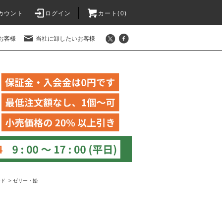
カウント
ログイン
カート(
0
)
お客様
当社に卸したいお客様
ード
>
ゼリー・飴