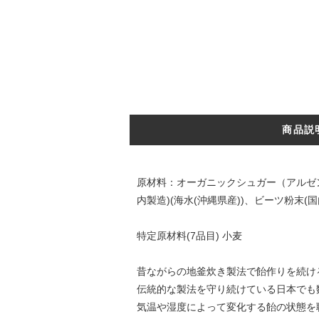
商品説
原材料：オーガニックシュガー（アルゼン
内製造)(海水(沖縄県産))、ビーツ粉末(国
特定原材料(7品目) 小麦
昔ながらの地釜炊き製法で飴作りを続け
伝統的な製法を守り続けている日本でも
気温や湿度によって変化する飴の状態を