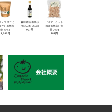
コノコ すごく
森田醤油 有機ゆ
ビオマーケット
まかい有機米
ずぽん酢 250ml
国産有機蒸し大
粉 400ｇ
907円
豆 200g
1,080円
281円