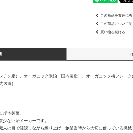
この商品を友達に教
この商品について問
買い物を続ける
明
チン産）、オーガニック米飴（国内製造）、オーガニック梅フレーク(オ
内製造)
る岸本製菓。
数少ない飴メーカーです。
職人の目で確認しながら練り上げ、創業当時から大切に使っている機械