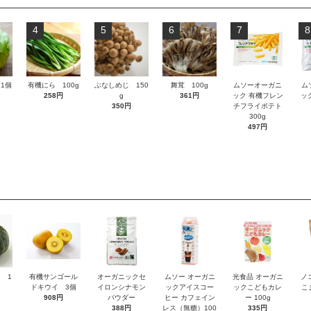
4
5
6
7
8
1個
有機にら 100g
ぶなしめじ 150
舞茸 100g
ムソーオーガニ
ム
258円
g
361円
ック 有機フレン
ッ
350円
チフライポテト
300g
497円
 1
有機サンゴール
オーガニックセ
ムソー オーガニ
光食品 オーガニ
ノ
ドキウイ 3個
イロンシナモン
ックアイスコー
ックこどもカレ
こ
908円
パウダー
ヒー カフェイン
ー 100g
388円
レス（無糖）100
335円