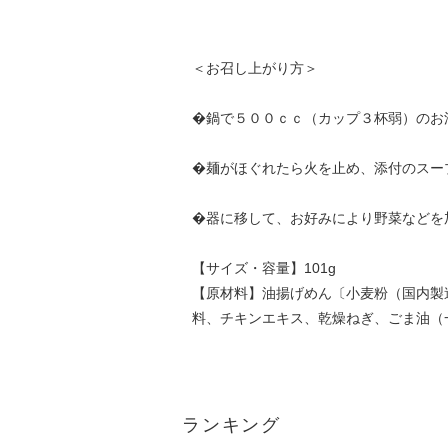
＜お召し上がり方＞
�鍋で５００ｃｃ（カップ３杯弱）の
�麺がほぐれたら火を止め、添付のスー
�器に移して、お好みにより野菜などを
【サイズ・容量】101g
【原材料】油揚げめん〔小麦粉（国内製
料、チキンエキス、乾燥ねぎ、ごま油（
ランキング