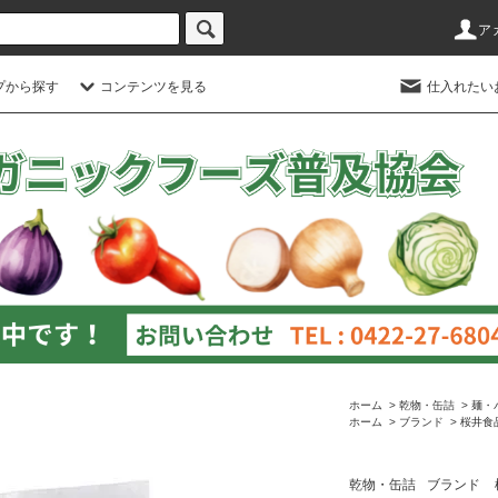
ア
プから探す
コンテンツを見る
仕入れたい
ホーム
>
乾物・缶詰
>
麺・
ホーム
>
ブランド
>
桜井食
乾物・缶詰
ブランド