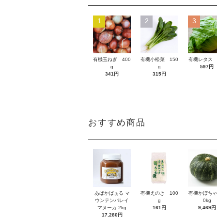
1
2
3
有機玉ねぎ 400
有機小松菜 150
有機レタス 
g
g
597円
341円
315円
おすすめ商品
あぱかばぁる マ
有機えのき 100
有機かぼちゃ
ウンテンバレイ
g
0kg
マヌーカ 2kg
161円
9,469円
17,280円