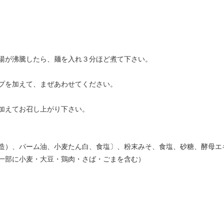
お湯が沸騰したら、麺を入れ３分ほど煮て下さい。
プを加えて、まぜあわせてください。
加えてお召し上がり下さい。
造）、パーム油、小麦たん白、食塩〕、粉末みそ、食塩、砂糖、酵母エ
一部に小麦・大豆・鶏肉・さば・ごまを含む）