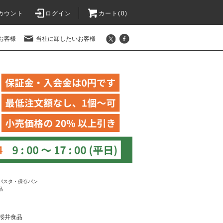
カウント
ログイン
カート(
0
)
お客様
当社に卸したいお客様
パスタ・保存パン
品
桜井食品