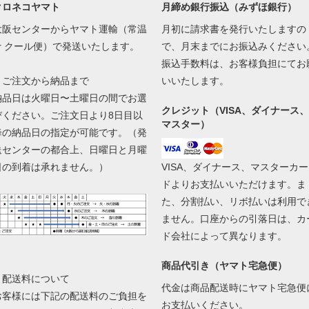
クロネコヤマト
月締め銀行振込（みずほ銀行）
大阪センターからヤマト運輸（常温
月初に請求書を発行いたしますの
or クール便）で発送いたします。
で、月末までにお振込みください
振込手数料は、お客様負担にてお
▼ご注文から納品まで
いいたします。
納品日は火曜日〜土曜日の間でお選
クレジット（VISA、ダイナース、
びください。ご注文日より8日目以
マスター）
降の納品日の指定が可能です。（発
送センターの都合上、日曜日と月曜
日の到着は承れません。）
VISA、ダイナース、マスターカー
ドよりお支払いいただけます。ま
た、分割払い、リボ払いは利用で
ません。口座からの引落日は、カ
ド会社によって異なります。
商品代引き（ヤマト宅急便）
▼配送料について
代金は商品配送時にヤマト宅急便
お客様には下記の配送料のご負担を
お支払いください。