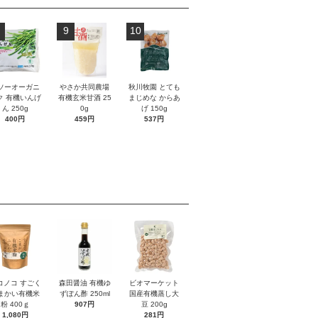
9
10
ソーオーガニ
やさか共同農場
秋川牧園 とても
ク 有機いんげ
有機玄米甘酒 25
まじめな からあ
ん 250g
0g
げ 150g
400円
459円
537円
コノコ すごく
森田醤油 有機ゆ
ビオマーケット
まかい有機米
ずぽん酢 250ml
国産有機蒸し大
粉 400ｇ
907円
豆 200g
1,080円
281円