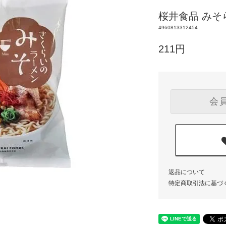
桜井食品 みそら
4960813312454
211円
会
返品について
特定商取引法に基づ