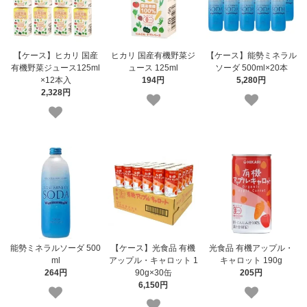
【ケース】ヒカリ 国産
ヒカリ 国産有機野菜ジ
【ケース】能勢ミネラル
有機野菜ジュース125ml
ュース 125ml
ソーダ 500ml×20本
×12本入
194円
5,280円
2,328円
能勢ミネラルソーダ 500
【ケース】光食品 有機
光食品 有機アップル・
ml
アップル・キャロット 1
キャロット 190g
264円
90g×30缶
205円
6,150円