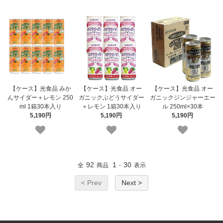
【ケース】光食品 みか
【ケース】光食品 オー
【ケース】光食品 オー
んサイダー＋レモン 250
ガニックぶどうサイダー
ガニックジンジャーエー
ml 1箱30本入り
＋レモン 1箱30本入り
ル 250ml×30本
5,190円
5,190円
5,190円
92
1
30
全
商品
-
表示
< Prev
Next >