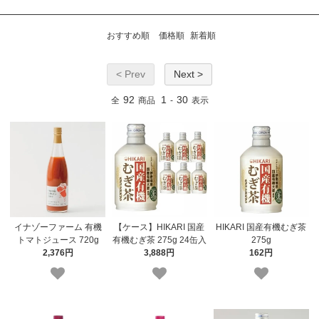
おすすめ順
価格順
新着順
< Prev
Next >
92
1
30
全
商品
-
表示
イナゾーファーム 有機
【ケース】HIKARI 国産
HIKARI 国産有機むぎ茶
トマトジュース 720g
有機むぎ茶 275g 24缶入
275g
2,376円
3,888円
162円