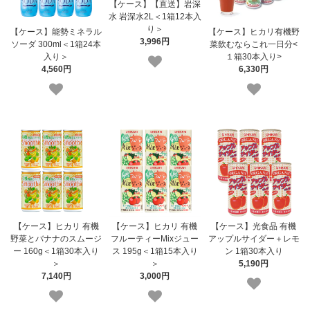
【ケース】【直送】岩深
水 岩深水2L＜1箱12本入
り＞
【ケース】能勢ミネラル
【ケース】ヒカリ有機野
3,996円
ソーダ 300ml＜1箱24本
菜飲むならこれ一日分<
入り＞
１箱30本入り>
4,560円
6,330円
【ケース】ヒカリ 有機
【ケース】ヒカリ 有機
【ケース】光食品 有機
野菜とバナナのスムージ
フルーティーMixジュー
アップルサイダー＋レモ
ー 160g＜1箱30本入り
ス 195g＜1箱15本入り
ン 1箱30本入り
＞
＞
5,190円
7,140円
3,000円