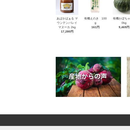
あぱかばぁる マ
有機えのき 100
有機かぼちゃ
ウンテンバレイ
g
0kg
マヌーカ 2kg
161円
9,469円
17,280円