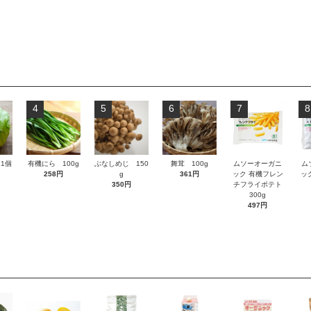
4
5
6
7
8
1個
有機にら 100g
ぶなしめじ 150
舞茸 100g
ムソーオーガニ
ム
258円
g
361円
ック 有機フレン
ッ
350円
チフライポテト
300g
497円