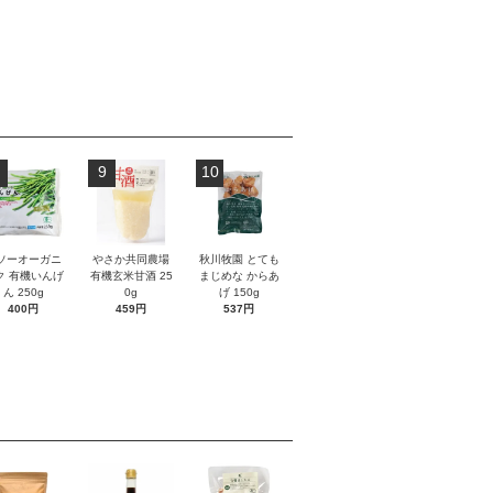
9
10
ソーオーガニ
やさか共同農場
秋川牧園 とても
ク 有機いんげ
有機玄米甘酒 25
まじめな からあ
ん 250g
0g
げ 150g
400円
459円
537円