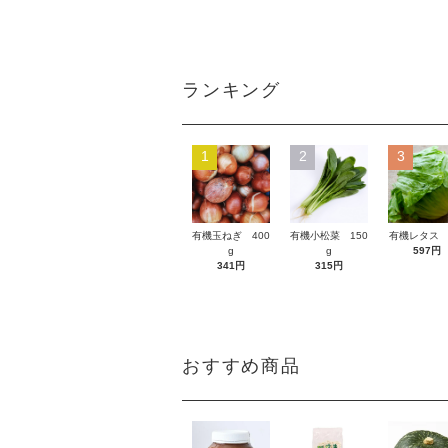
ランキング
1
2
3
有機玉ねぎ 400
有機小松菜 150
有機レタス 
g
g
597円
341円
315円
おすすめ商品