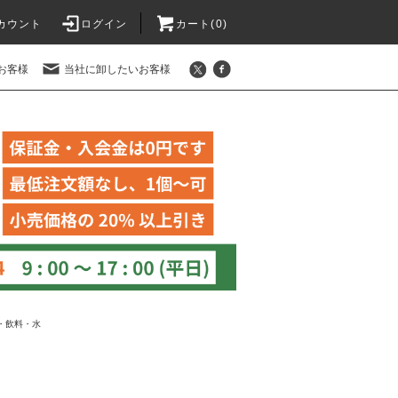
カウント
ログイン
カート(
0
)
お客様
当社に卸したいお客様
・飲料・水