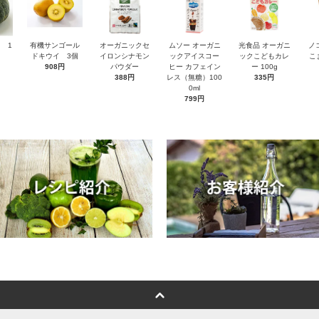
 1
有機サンゴール
オーガニックセ
ムソー オーガニ
光食品 オーガニ
ノ
ドキウイ 3個
イロンシナモン
ックアイスコー
ックこどもカレ
こ
908円
パウダー
ヒー カフェイン
ー 100g
388円
レス（無糖）100
335円
0ml
799円