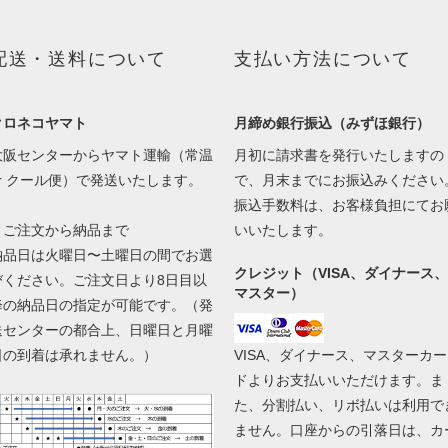
配送・送料について
支払い方法について
クロネコヤマト
月締め銀行振込（みずほ銀行）
大阪センターからヤマト運輸（常温
月初に請求書を発行いたしますの
or クール便）で発送いたします。
で、月末までにお振込みください
振込手数料は、お客様負担にてお
▼ご注文から納品まで
いいたします。
納品日は火曜日〜土曜日の間でお選
クレジット（VISA、ダイナース、
びください。ご注文日より8日目以
マスター）
降の納品日の指定が可能です。（発
送センターの都合上、日曜日と月曜
日の到着は承れません。）
VISA、ダイナース、マスターカー
ドよりお支払いいただけます。ま
た、分割払い、リボ払いは利用で
ません。口座からの引落日は、カ