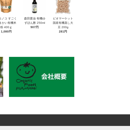
コノコ すごく
森田醤油 有機ゆ
ビオマーケット
まかい有機米
ずぽん酢 250ml
国産有機蒸し大
粉 400ｇ
907円
豆 200g
1,080円
281円