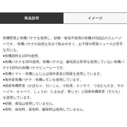
商品説明
イメージ
有機野菜と有機バナナを使用し、砂糖・食塩不使用の有機JAS認証のスムージ
ーです。 有機バナナの自然な甘みで飲みやすく、お子様や野菜ジュースが苦手
な方にも。
●有機原料を100%使用。
●有機バナナを30%使用。有機バナナは、酸化防止剤等を使用していない有機バ
ナナ100%の有機バナナピューレーです。
●有機トマト・有機にんじんは海外産及び国産を使用しています。
●海外産有機バナナ・有機レモンを使用しています。
●国産有機野菜（かぼちゃ、だいこん、小松菜、エンサイ、つるむらさき、モロ
ヘイヤ、キャベツ、しょうが、たまねぎ、青じそ）と国産有機果実（すだち）
を使用しています。
●砂糖、食塩は使用していません。
●香料、保存料、着色料、酸味料は使用していません。