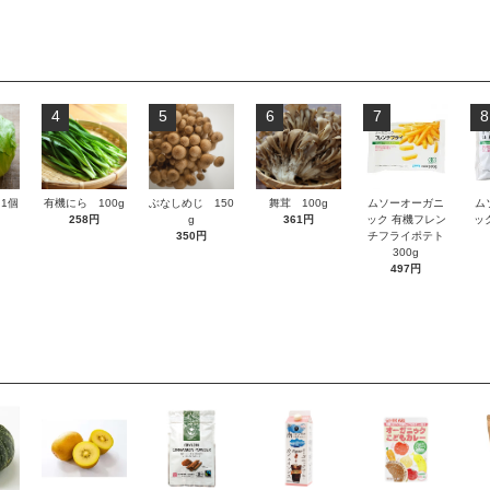
4
5
6
7
8
1個
有機にら 100g
ぶなしめじ 150
舞茸 100g
ムソーオーガニ
ム
258円
g
361円
ック 有機フレン
ッ
350円
チフライポテト
300g
497円