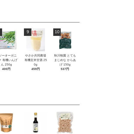
9
10
ソーオーガニ
やさか共同農場
秋川牧園 とても
ク 有機いんげ
有機玄米甘酒 25
まじめな からあ
ん 250g
0g
げ 150g
400円
459円
537円