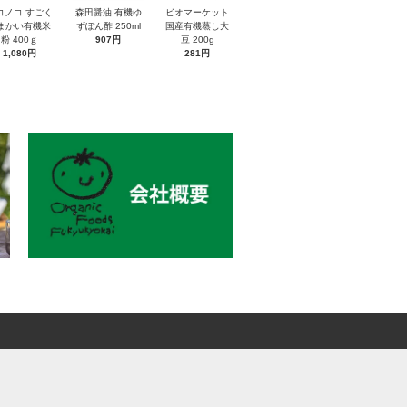
コノコ すごく
森田醤油 有機ゆ
ビオマーケット
まかい有機米
ずぽん酢 250ml
国産有機蒸し大
粉 400ｇ
907円
豆 200g
1,080円
281円