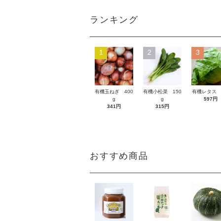
ランキング
1
2
3
有機玉ねぎ 400
有機小松菜 150
有機レタス 
g
g
597円
341円
315円
おすすめ商品