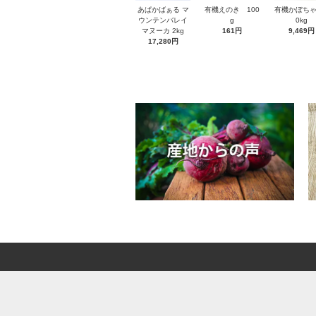
あぱかばぁる マ
有機えのき 100
有機かぼちゃ
ウンテンバレイ
g
0kg
マヌーカ 2kg
161円
9,469円
17,280円