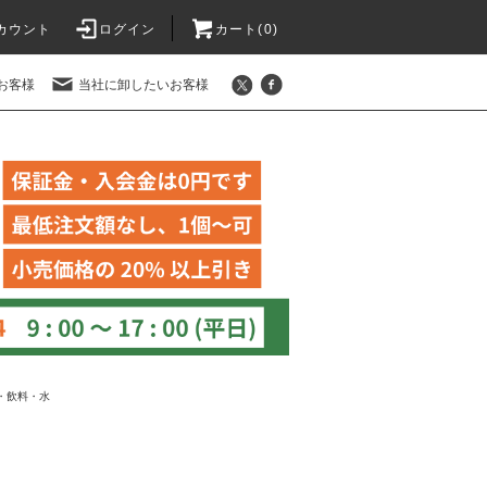
カウント
ログイン
カート(
0
)
お客様
当社に卸したいお客様
・飲料・水