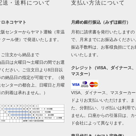
配送・送料について
支払い方法について
クロネコヤマト
月締め銀行振込（みずほ銀行）
大阪センターからヤマト運輸（常温
月初に請求書を発行いたしますの
or クール便）で発送いたします。
で、月末までにお振込みください
振込手数料は、お客様負担にてお
▼ご注文から納品まで
いいたします。
納品日は火曜日〜土曜日の間でお選
クレジット（VISA、ダイナース、
びください。ご注文日より8日目以
マスター）
降の納品日の指定が可能です。（発
送センターの都合上、日曜日と月曜
日の到着は承れません。）
VISA、ダイナース、マスターカー
ドよりお支払いいただけます。ま
た、分割払い、リボ払いは利用で
ません。口座からの引落日は、カ
ド会社によって異なります。
商品代引き（ヤマト宅急便）