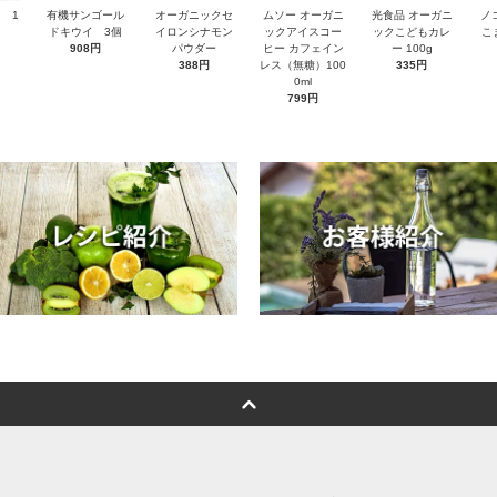
 1
有機サンゴール
オーガニックセ
ムソー オーガニ
光食品 オーガニ
ノ
ドキウイ 3個
イロンシナモン
ックアイスコー
ックこどもカレ
こ
908円
パウダー
ヒー カフェイン
ー 100g
388円
レス（無糖）100
335円
0ml
799円