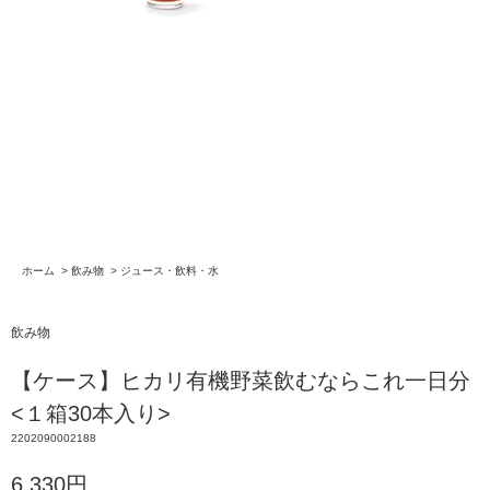
ホーム
>
飲み物
>
ジュース・飲料・水
飲み物
【ケース】ヒカリ有機野菜飲むならこれ一日分
<１箱30本入り>
2202090002188
6,330円