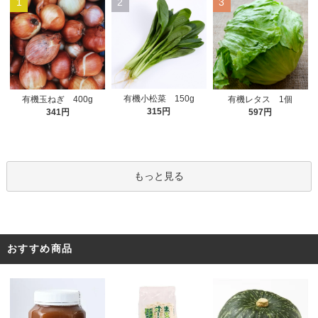
1
2
3
有機小松菜 150g
有機玉ねぎ 400g
有機レタス 1個
315円
341円
597円
もっと見る
おすすめ商品