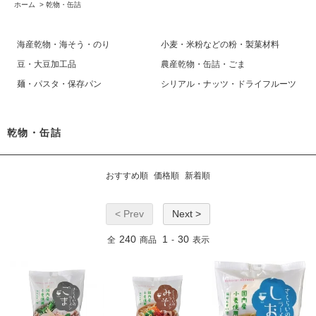
ホーム
>
乾物・缶詰
海産乾物・海そう・のり
小麦・米粉などの粉・製菓材料
豆・大豆加工品
農産乾物・缶詰・ごま
麺・パスタ・保存パン
シリアル・ナッツ・ドライフルーツ
乾物・缶詰
おすすめ順
価格順
新着順
< Prev
Next >
240
1
30
全
商品
-
表示