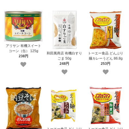
アリサン 有機スイート
コーン（缶） 125g
和田萬商店 有機白すり
トーエー食品 どんぶり
238円
ごま 50g
麺カレーうどん 86.8g
248円
253円
トーエー食品 どんぶり
トーエー食品 どんぶり