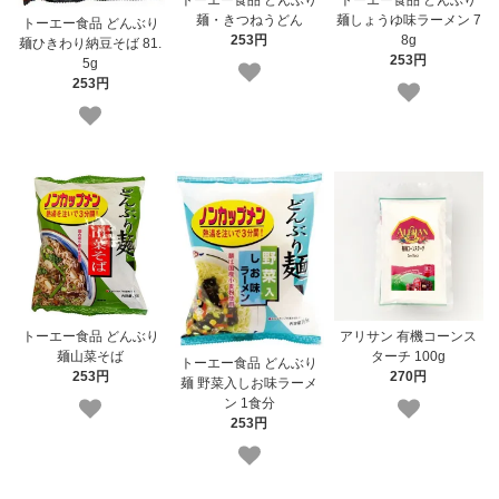
麺・きつねうどん
麺しょうゆ味ラーメン 7
トーエー食品 どんぶり
253円
8g
麺ひきわり納豆そば 81.
253円
5g
253円
トーエー食品 どんぶり
アリサン 有機コーンス
麺山菜そば
ターチ 100g
トーエー食品 どんぶり
253円
270円
麺 野菜入しお味ラーメ
ン 1食分
253円