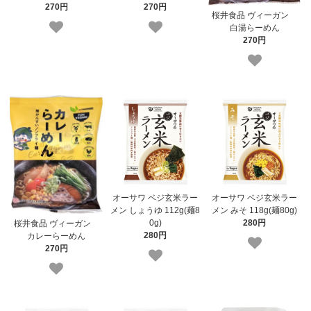
270円
270円
桜井食品 ヴィーガン
白湯らーめん
270円
オーサワ ベジ玄米ラー
オーサワ ベジ玄米ラー
メン しょうゆ 112g(麺8
メン みそ 118g(麺80g)
0g)
280円
桜井食品 ヴィーガン
280円
カレーらーめん
270円