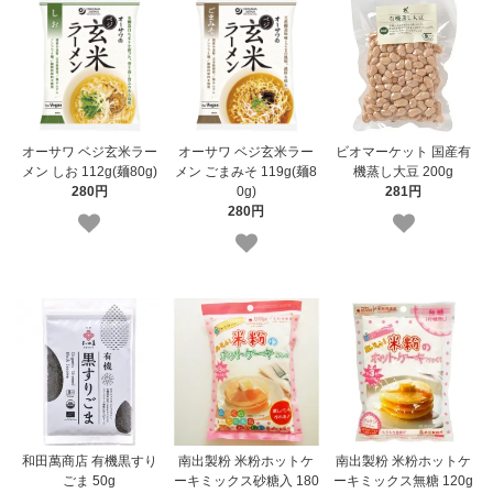
オーサワ ベジ玄米ラー
オーサワ ベジ玄米ラー
ビオマーケット 国産有
メン しお 112g(麺80g)
メン ごまみそ 119g(麺8
機蒸し大豆 200g
280円
0g)
281円
280円
和田萬商店 有機黒すり
南出製粉 米粉ホットケ
南出製粉 米粉ホットケ
ごま 50g
ーキミックス砂糖入 180
ーキミックス無糖 120g