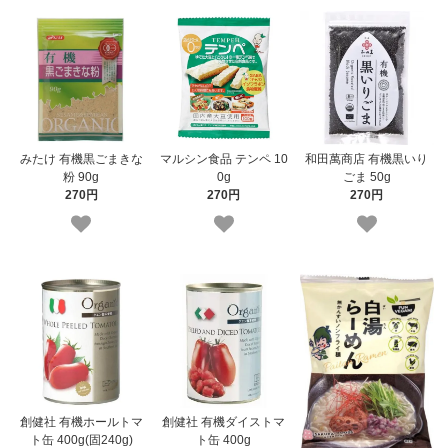
みたけ 有機黒ごまきな
マルシン食品 テンペ 10
和田萬商店 有機黒いり
粉 90g
0g
ごま 50g
270円
270円
270円
創健社 有機ホールトマ
創健社 有機ダイストマ
ト缶 400g(固240g)
ト缶 400g