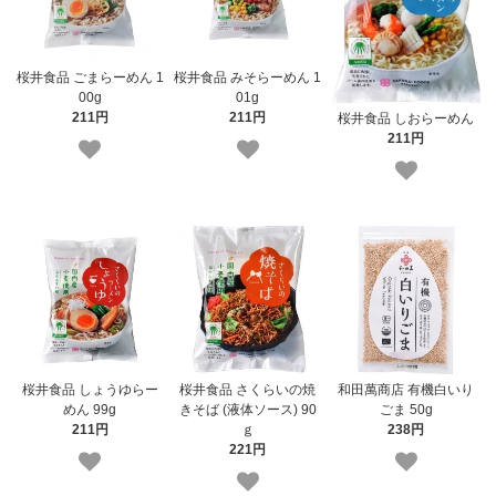
桜井食品 ごまらーめん 1
桜井食品 みそらーめん 1
00g
01g
211円
211円
桜井食品 しおらーめん
211円
桜井食品 しょうゆらー
桜井食品 さくらいの焼
和田萬商店 有機白いり
めん 99g
きそば (液体ソース) 90
ごま 50g
211円
ｇ
238円
221円