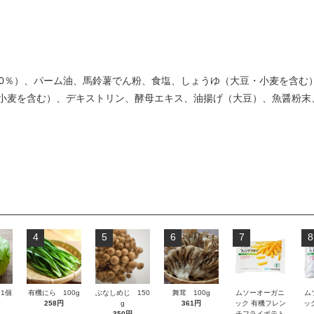
00％）、パーム油、馬鈴薯でん粉、食塩、しょうゆ（大豆・小麦を含む
小麦を含む）、デキストリン、酵母エキス、油揚げ（大豆）、魚醤粉末
4
5
6
7
8
1個
有機にら 100g
ぶなしめじ 150
舞茸 100g
ムソーオーガニ
ム
258円
g
361円
ック 有機フレン
ッ
350円
チフライポテト