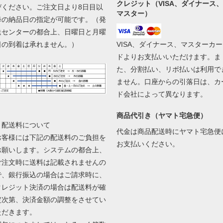
クレジット（VISA、ダイナース、
びください。ご注文日より8日目以
マスター）
降の納品日の指定が可能です。（発
送センターの都合上、日曜日と月曜
日の到着は承れません。）
VISA、ダイナース、マスターカー
ドよりお支払いいただけます。ま
た、分割払い、リボ払いは利用で
ません。口座からの引落日は、カ
ド会社によって異なります。
商品代引き（ヤマト宅急便）
▼配送料について
代金は商品配送時にヤマト宅急便
お客様には下記の配送料のご負担を
お支払いください。
お願いします。システムの都合上、
ご注文時に送料は記載されませんの
で、銀行振込の場合はご請求時に、
クレジット決済の場合は配送料が確
定次第、決済金額の調整をさせてい
ただきます。