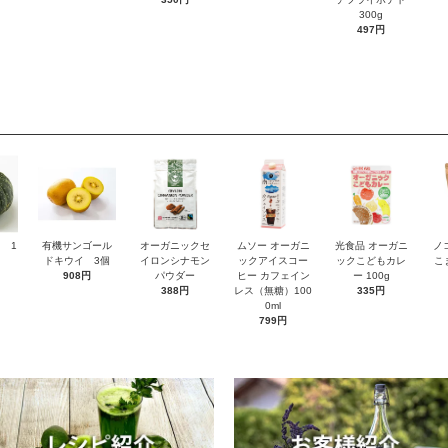
300g
497円
 1
有機サンゴール
オーガニックセ
ムソー オーガニ
光食品 オーガニ
ノ
ドキウイ 3個
イロンシナモン
ックアイスコー
ックこどもカレ
こ
908円
パウダー
ヒー カフェイン
ー 100g
388円
レス（無糖）100
335円
0ml
799円