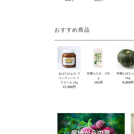
おすすめ商品
あぱかばぁる マ
有機えのき 100
有機かぼちゃ
ウンテンバレイ
g
0kg
マヌーカ 2kg
161円
9,469円
17,280円