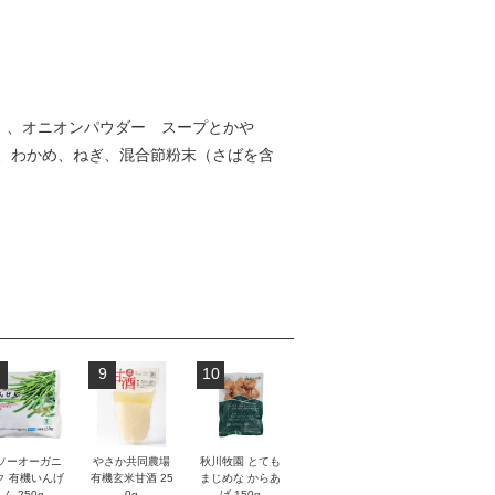
）、オニオンパウダー スープとかや
、わかめ、ねぎ、混合節粉末（さばを含
9
10
ソーオーガニ
やさか共同農場
秋川牧園 とても
ク 有機いんげ
有機玄米甘酒 25
まじめな からあ
ん 250g
0g
げ 150g