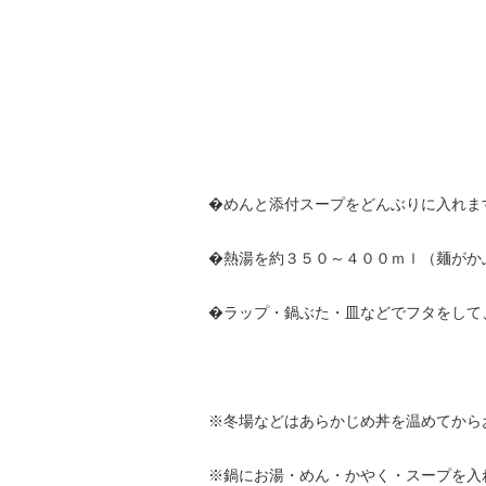
�めんと添付スープをどんぶりに入れま
�熱湯を約３５０～４００ｍｌ（麺がか
�ラップ・鍋ぶた・皿などでフタをして
※冬場などはあらかじめ丼を温めてから
※鍋にお湯・めん・かやく・スープを入