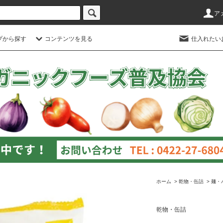
ア
プから探す
コンテンツを見る
仕入れたい
ホーム
>
乾物・缶詰
>
麺・
乾物・缶詰