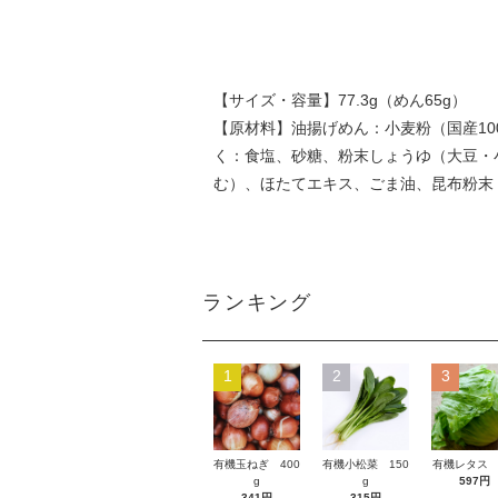
【サイズ・容量】77.3g（めん65g）
【原材料】油揚げめん：小麦粉（国産1
く：食塩、砂糖、粉末しょうゆ（大豆・
む）、ほたてエキス、ごま油、昆布粉末
ランキング
1
2
3
有機玉ねぎ 400
有機小松菜 150
有機レタス 
g
g
597円
341円
315円