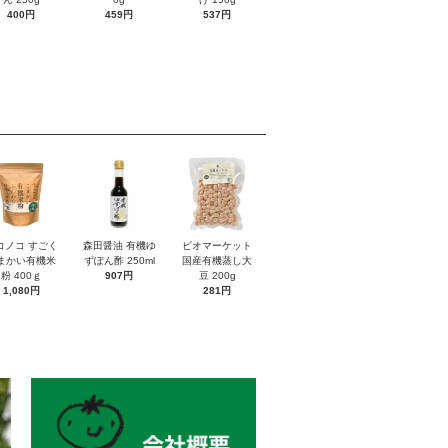
400円
459円
537円
コノコ すごく
森田醤油 有機ゆ
ビオマーケット
まかい有機米
ずぽん酢 250ml
国産有機蒸し大
粉 400ｇ
907円
豆 200g
1,080円
281円