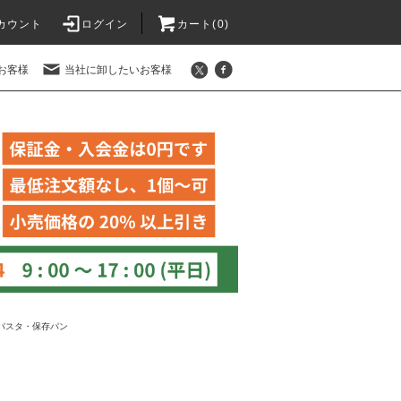
カウント
ログイン
カート(
0
)
お客様
当社に卸したいお客様
パスタ・保存パン