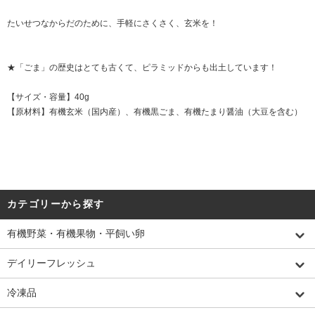
たいせつなからだのために、手軽にさくさく、玄米を！
★「ごま」の歴史はとても古くて、ピラミッドからも出土しています！
【サイズ・容量】40g
【原材料】有機玄米（国内産）、有機黒ごま、有機たまり醤油（大豆を含む）
カテゴリーから探す
有機野菜・有機果物・平飼い卵
デイリーフレッシュ
冷凍品