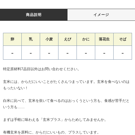
商品説明
イメージ
卵
乳
小麦
えび
かに
落花生
そば
-
-
-
-
-
-
-
特定原材料7品目以外はお問い合わせください。
玄米には、からだにいいことがたくさんつまっています。玄米を食べないのは
もったいない！
白米に比べて、玄米を炊いて食べるのはおっくうという方も、食感が苦手だと
いう方も……
まずは手軽に味わえる「玄米プラス」からためしてみませんか。
有機玄米を原料に、からだにいいもの、プラスしています。