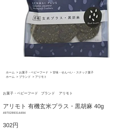
ホーム
>
お菓子・ベビーフード
>
甘味・せんべい・スナック菓子
ホーム
>
ブランド
>
アリモト
お菓子・ベビーフード
ブランド
アリモト
アリモト 有機玄米プラス・黒胡麻 40g
4970289314494
302円