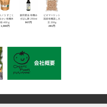
コノコ すごく
森田醤油 有機ゆ
ビオマーケット
まかい有機米
ずぽん酢 250ml
国産有機蒸し大
粉 400ｇ
907円
豆 200g
1,080円
281円