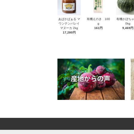
あぱかばぁる マ
有機えのき 100
有機かぼちゃ
ウンテンバレイ
g
0kg
マヌーカ 2kg
161円
9,469円
17,280円