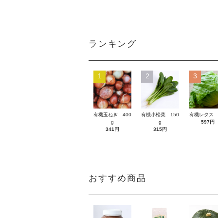
ランキング
1
2
3
有機玉ねぎ 400
有機小松菜 150
有機レタス 
g
g
597円
341円
315円
おすすめ商品