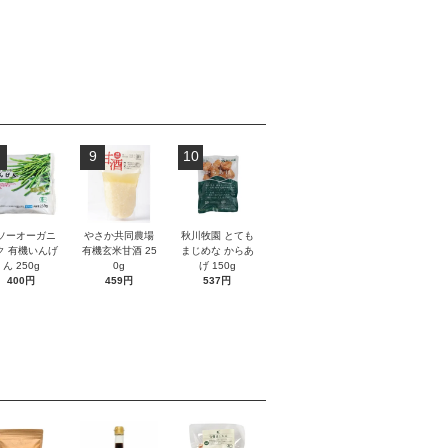
9
10
ソーオーガニ
やさか共同農場
秋川牧園 とても
ク 有機いんげ
有機玄米甘酒 25
まじめな からあ
ん 250g
0g
げ 150g
400円
459円
537円