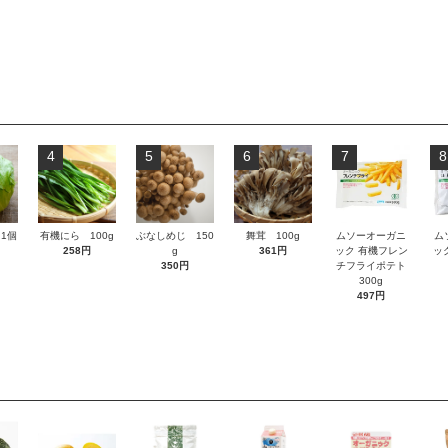
4
5
6
7
8
1個
有機にら 100g
ぶなしめじ 150
舞茸 100g
ムソーオーガニ
ム
258円
g
361円
ック 有機フレン
ッ
350円
チフライポテト
300g
497円