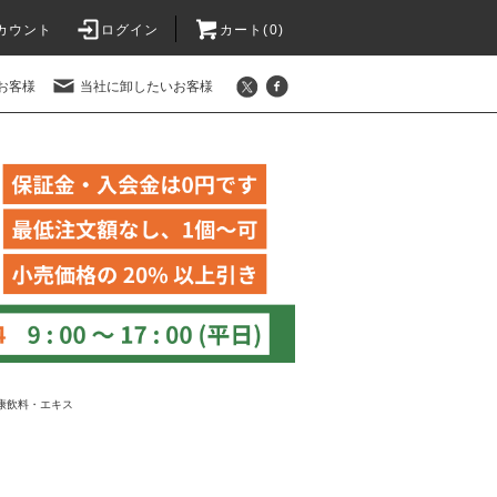
カウント
ログイン
カート(
0
)
お客様
当社に卸したいお客様
康飲料・エキス