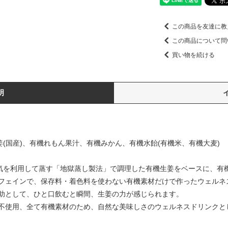
この商品を友達に教
この商品について問
買い物を続ける
明
姜(国産)、有機れもん果汁、有機みかん、有機水飴(有機米、有機大麦)
、温泉の蒸気を利用して蒸す「地獄蒸し製法」で調理した有機生姜をベースに
フェインで、保存料・着色料を使わない有機素材だけで作ったウェルネ
助として、ひと口飲むと瞬間、生姜の力が感じられます。
不使用、全て有機素材のため、自然な美味しさのウェルネスドリンクと