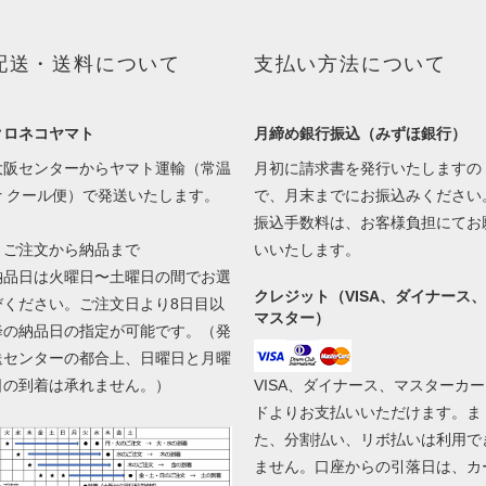
配送・送料について
支払い方法について
クロネコヤマト
月締め銀行振込（みずほ銀行）
大阪センターからヤマト運輸（常温
月初に請求書を発行いたしますの
or クール便）で発送いたします。
で、月末までにお振込みください
振込手数料は、お客様負担にてお
▼ご注文から納品まで
いいたします。
納品日は火曜日〜土曜日の間でお選
クレジット（VISA、ダイナース、
びください。ご注文日より8日目以
マスター）
降の納品日の指定が可能です。（発
送センターの都合上、日曜日と月曜
日の到着は承れません。）
VISA、ダイナース、マスターカー
ドよりお支払いいただけます。ま
た、分割払い、リボ払いは利用で
ません。口座からの引落日は、カ