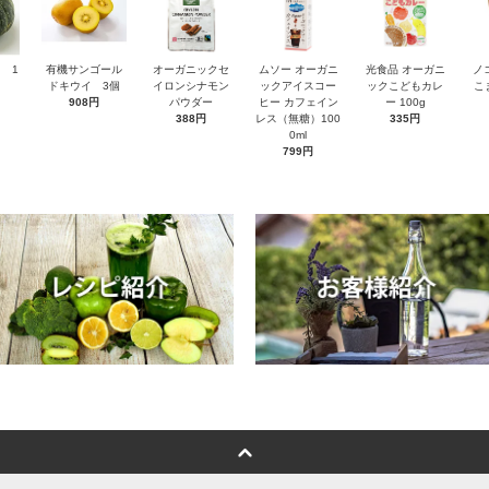
 1
有機サンゴール
オーガニックセ
ムソー オーガニ
光食品 オーガニ
ノ
ドキウイ 3個
イロンシナモン
ックアイスコー
ックこどもカレ
こ
908円
パウダー
ヒー カフェイン
ー 100g
388円
レス（無糖）100
335円
0ml
799円