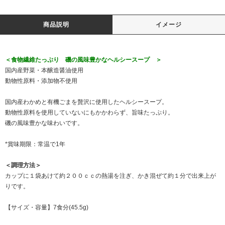
商品説明
イメージ
＜食物繊維たっぷり 磯の風味豊かなヘルシースープ ＞
国内産野菜・本醸造醤油使用
動物性原料・添加物不使用
国内産わかめと有機ごまを贅沢に使用したヘルシースープ。
動物性原料を使用していないにもかかわらず、旨味たっぷり。
磯の風味豊かな味わいです。
*賞味期限：常温で1年
＜調理方法＞
カップに１袋あけて約２００ｃｃの熱湯を注ぎ、かき混ぜて約１分で出来上が
りです。
【サイズ・容量】7食分(45.5g)