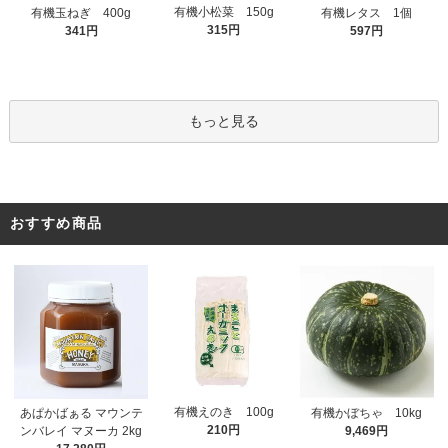
有機小松菜 150g
有機玉ねぎ 400g
有機レタス 1個
315円
341円
597円
もっと見る
おすすめ商品
有機えのき 100g
あぱかばぁる マウンテ
有機かぼちゃ 10kg
210円
ンバレイ マヌーカ 2kg
9,469円