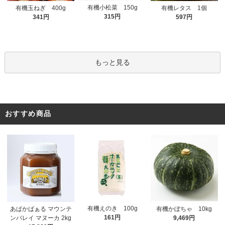
有機小松菜 150g
有機玉ねぎ 400g
有機レタス 1個
315円
341円
597円
もっと見る
おすすめ商品
有機えのき 100g
あぱかばぁる マウンテ
有機かぼちゃ 10kg
161円
ンバレイ マヌーカ 2kg
9,469円