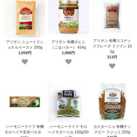
アリサン 有機ココナッ
アリサン ニュートリシ
アリサン 有機タヒニ
ツフレーク ファイン 10
ョナルイースト 200g
（ごまバター） 454g
0g
1,058円
1,998円
313円
ハーモニーライフ 有機
ハーモニーライフ モロ
カスターニョ 有機チッ
モロヘイヤ玄米パスタ
ヘイヤヌードル 100g(50
クピー フジッリ 250g