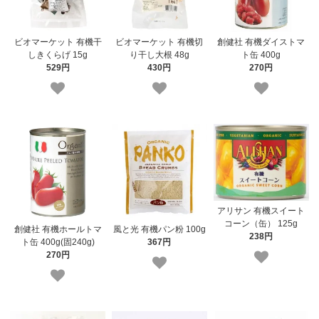
ビオマーケット 有機干
ビオマーケット 有機切
創健社 有機ダイストマ
しきくらげ 15g
り干し大根 48g
ト缶 400g
529円
430円
270円
アリサン 有機スイート
コーン（缶） 125g
創健社 有機ホールトマ
風と光 有機パン粉 100g
238円
ト缶 400g(固240g)
367円
270円