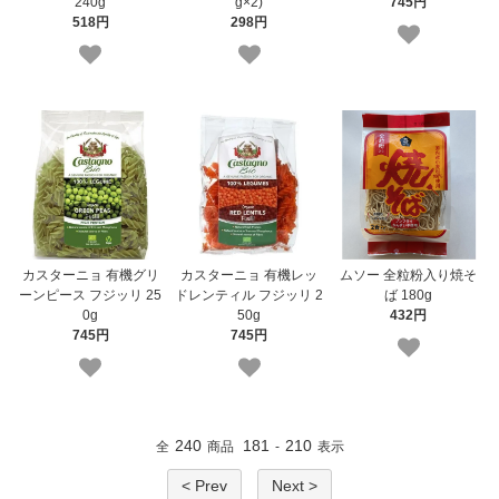
240g
g×2)
745円
518円
298円
カスターニョ 有機グリ
カスターニョ 有機レッ
ムソー 全粒粉入り焼そ
ーンピース フジッリ 25
ドレンティル フジッリ 2
ば 180g
0g
50g
432円
745円
745円
240
181
210
全
商品
-
表示
< Prev
Next >