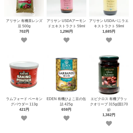
アリサン 有機茶レンズ
アリサン USDAアーモン
アリサン USDAバニラエ
豆 500g
ドエキストラクト 59ml
キストラクト 59ml
702円
1,296円
1,685円
ラムフォード ベーキン
EDEN 有機ひよこ豆の缶
エピクロス 有機ブラッ
グパウダー 113g
詰 425g
クオリーブ 315g(固170
421円
659円
g)
1,382円