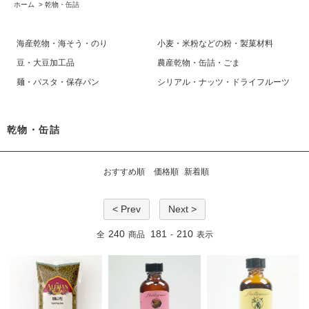
ホーム
>
乾物・缶詰
海産乾物・海そう・のり
小麦・米粉などの粉・製菓材料
豆・大豆加工品
農産乾物・缶詰・ごま
麺・パスタ・保存パン
シリアル・ナッツ・ドライフルーツ
乾物・缶詰
おすすめ順
価格順
新着順
< Prev
Next >
240
181
210
全
商品
-
表示