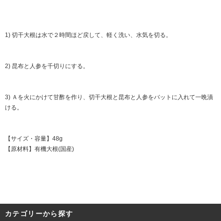
1) 切干大根は水で２時間ほど戻して、軽く洗い、水気を切る。
2) 昆布と人参を千切りにする。
3) Ａを火にかけて甘酢を作り、切干大根と昆布と人参をバットに入れて一晩漬
ける。
【サイズ・容量】48g
【原材料】有機大根(国産)
カテゴリーから探す