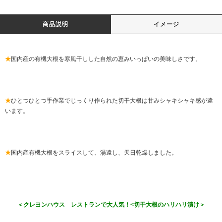
商品説明
イメージ
★
国内産の有機大根を寒風干しした自然の恵みいっぱいの美味しさです。
★
ひとつひとつ手作業でじっくり作られた切干大根は甘みシャキシャキ感が違
います。
★
国内産有機大根をスライスして、湯遠し、天日乾燥しました。
＜クレヨンハウス レストランで大人気！<切干大根のハリハリ漬け＞