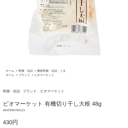
ホーム
>
乾物・缶詰
>
農産乾物・缶詰・ごま
ホーム
>
ブランド
>
ビオマーケット
乾物・缶詰
ブランド
ビオマーケット
ビオマーケット 有機切り干し大根 48g
4945586786121
430円