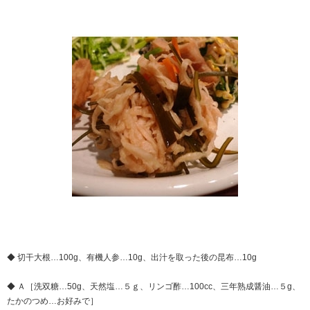
◆ 切干大根…100g、有機人参…10g、出汁を取った後の昆布…10g
◆ Ａ［洗双糖…50g、天然塩…５ｇ、リンゴ酢…100cc、三年熟成醤油…５g、
たかのつめ…お好みで］