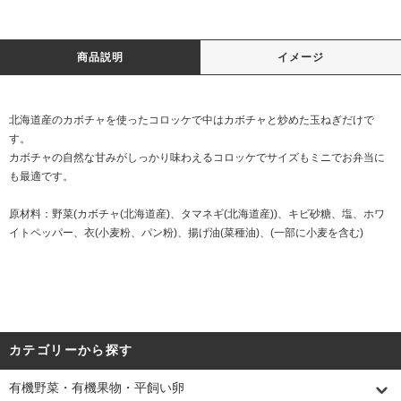
商品説明
イメージ
北海道産のカボチャを使ったコロッケで中はカボチャと炒めた玉ねぎだけで
す。
カボチャの自然な甘みがしっかり味わえるコロッケでサイズもミニでお弁当に
も最適です。
原材料：野菜(カボチャ(北海道産)、タマネギ(北海道産))、キビ砂糖、塩、ホワ
イトペッパー、衣(小麦粉、パン粉)、揚げ油(菜種油)、(一部に小麦を含む)
カテゴリーから探す
有機野菜・有機果物・平飼い卵