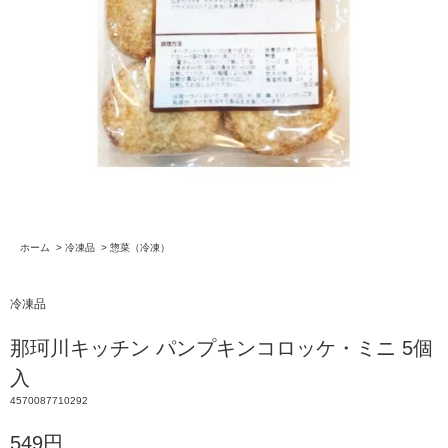
ホーム
>
冷凍品
>
惣菜（冷凍）
冷凍品
那珂川キッチン パンプキンコロッケ・ミニ 5個
入
4570087710292
549円