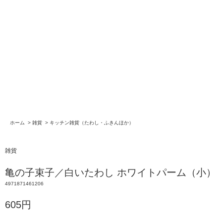
ホーム
>
雑貨
>
キッチン雑貨（たわし・ふきんほか）
雑貨
亀の子束子／白いたわし ホワイトパーム（小）
4971871461206
605円