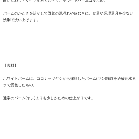
白いたわし・サイザル麻と比べて、ホワイトパームはかため。
パームのかたさを活かして野菜の泥汚れや皮むきに、食器や調理器具を少ない
洗剤で洗い上げます。
【素材】
ホワイトパームは、ココナッツヤシから採取したパーム(ヤシ)繊維を過酸化水素
水で脱色したもの。
通常のパーム(ヤシ)よりも少しかための仕上がりです。