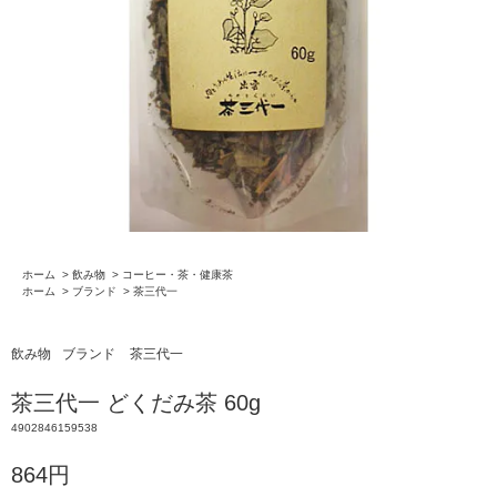
ホーム
>
飲み物
>
コーヒー・茶・健康茶
ホーム
>
ブランド
>
茶三代一
飲み物
ブランド
茶三代一
茶三代一 どくだみ茶 60g
4902846159538
864円