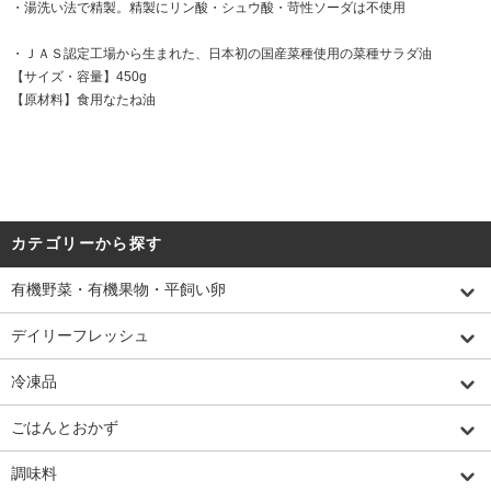
・湯洗い法で精製。精製にリン酸・シュウ酸・苛性ソーダは不使用
・ＪＡＳ認定工場から生まれた、日本初の国産菜種使用の菜種サラダ油
【サイズ・容量】450g
【原材料】食用なたね油
カテゴリーから探す
有機野菜・有機果物・平飼い卵
デイリーフレッシュ
冷凍品
ごはんとおかず
調味料