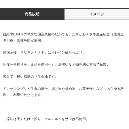
商品説明
イメージ
自給率0.04％の希少な国産菜種のなかでも、たきかわナタネ生産組合（北海道
滝川市）菜種を限定使用。
純国産種「キザキノナタネ」はオレイン酸たっぷり。
圧搾一番搾りを、薬品を使用せず、湯洗いなど物理的な方法で精製。
淡白で、軽い風味のサラダ油です。
ドレッシングなど生食のほか、揚げ物や炒め物、お菓子作りなど、あらゆる料
理にご利用いただけます。
・搾油は圧力だけで搾り、ノルマルヘキサンは不使用。