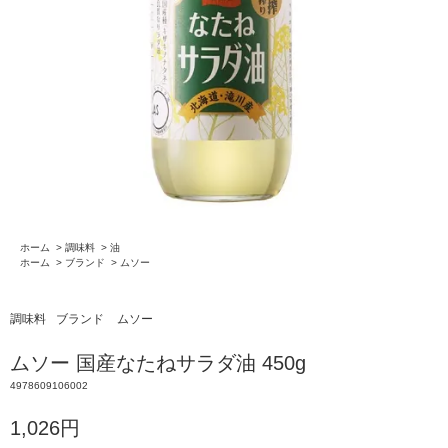
ホーム
>
調味料
>
油
ホーム
>
ブランド
>
ムソー
調味料
ブランド
ムソー
ムソー 国産なたねサラダ油 450g
4978609106002
1,026円