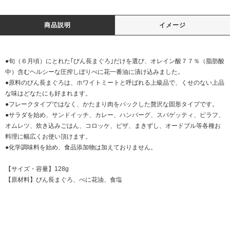
商品説明
イメージ
●旬（６月頃）にとれた｢びん長まぐろ｣だけを選び、オレイン酸７７％（脂肪酸
中）含むヘルシーな圧搾しぼりべに花一番油に漬け込みました。
●原料のびん長まぐろは、ホワイトミートと呼ばれる上級品で、くせのない上品
な味はどなたにも好まれます。
●フレークタイプではなく、かたまり肉をパックした贅沢な固形タイプです。
●サラダを始め、サンドイッチ、カレー、ハンバーグ、スパゲッティ、ピラフ、
オムレツ、炊き込みごはん、コロッケ、ピザ、まきずし、オードブル等各種お
料理に幅広くお使い頂けます。
●化学調味料を始め、食品添加物は加えておりません。
【サイズ・容量】128g
【原材料】びん長まぐろ、べに花油、食塩