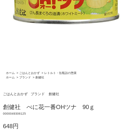
ホーム
>
ごはんとおかず
>
レトルト・缶瓶詰の惣菜
ホーム
>
ブランド
>
創健社
ごはんとおかず
ブランド
創健社
創健社 べに花一番OHツナ 90ｇ
0000049306125
648円