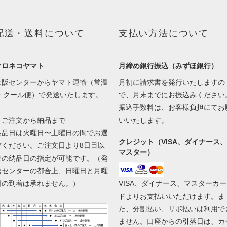
配送・送料について
支払い方法について
クロネコヤマト
月締め銀行振込（みずほ銀行）
大阪センターからヤマト運輸（常温
月初に請求書を発行いたしますの
or クール便）で発送いたします。
で、月末までにお振込みください
振込手数料は、お客様負担にてお
▼ご注文から納品まで
いいたします。
納品日は火曜日〜土曜日の間でお選
クレジット（VISA、ダイナース、
びください。ご注文日より8日目以
マスター）
降の納品日の指定が可能です。（発
送センターの都合上、日曜日と月曜
日の到着は承れません。）
VISA、ダイナース、マスターカー
ドよりお支払いいただけます。ま
た、分割払い、リボ払いは利用で
ません。口座からの引落日は、カ