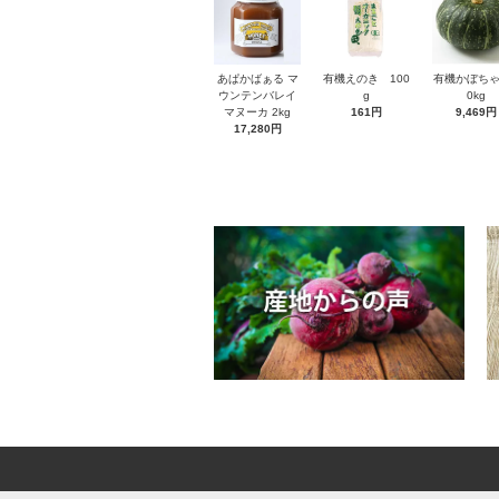
あぱかばぁる マ
有機えのき 100
有機かぼちゃ
ウンテンバレイ
g
0kg
マヌーカ 2kg
161円
9,469円
17,280円