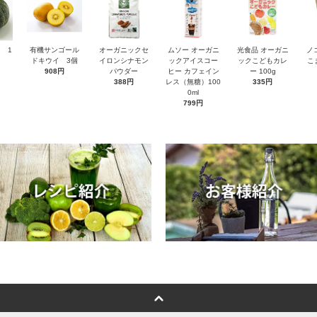
 1
有機サンゴール
オーガニックセ
ムソー オーガニ
光食品 オーガニ
ノ
ドキウイ 3個
イロンシナモン
ックアイスコー
ックこどもカレ
こ
908円
パウダー
ヒー カフェイン
ー 100g
388円
レス（無糖）100
335円
0ml
799円