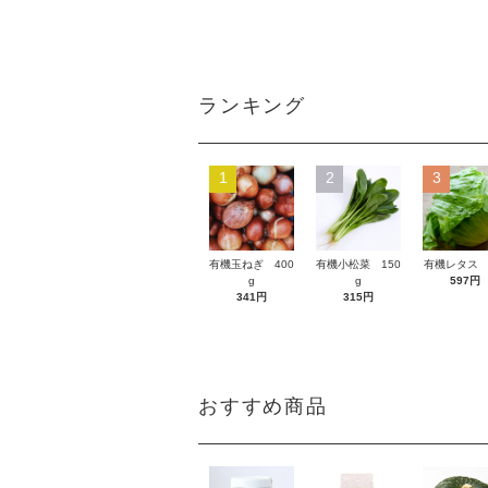
ランキング
1
2
3
有機玉ねぎ 400
有機小松菜 150
有機レタス 
g
g
597円
341円
315円
おすすめ商品