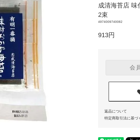
成清海苔店 味
2束
4974009740082
913円
会
返品について
特定商取引法に基づ