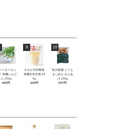
9
10
ソーオーガニ
やさか共同農場
秋川牧園 とても
ク 有機いんげ
有機玄米甘酒 25
まじめな からあ
ん 250g
0g
げ 150g
400円
459円
537円