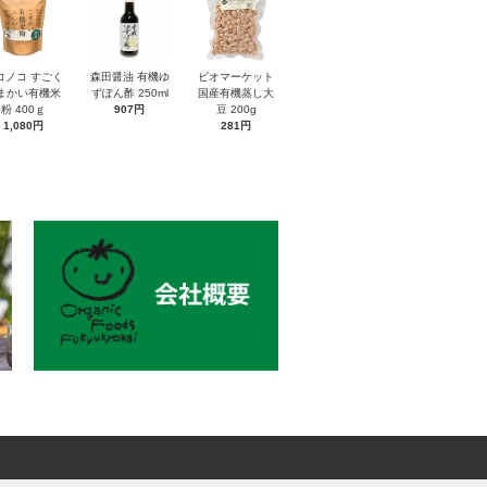
コノコ すごく
森田醤油 有機ゆ
ビオマーケット
まかい有機米
ずぽん酢 250ml
国産有機蒸し大
粉 400ｇ
907円
豆 200g
1,080円
281円