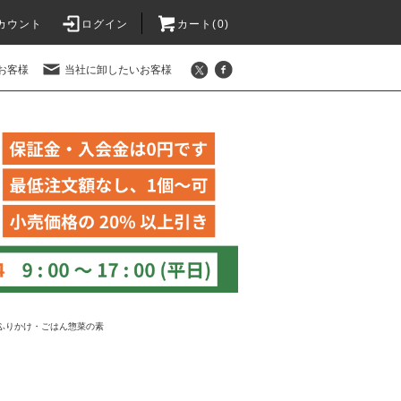
カウント
ログイン
カート(
0
)
お客様
当社に卸したいお客様
ふりかけ・ごはん惣菜の素