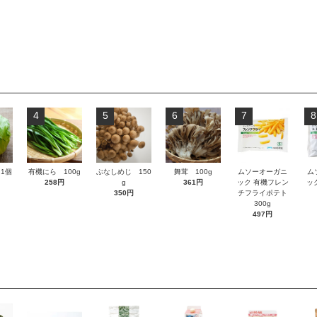
4
5
6
7
8
1個
有機にら 100g
ぶなしめじ 150
舞茸 100g
ムソーオーガニ
ム
258円
g
361円
ック 有機フレン
ッ
350円
チフライポテト
300g
497円