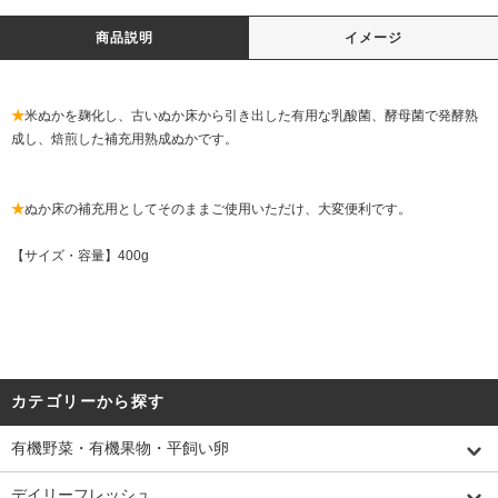
商品説明
イメージ
★
米ぬかを麹化し、古いぬか床から引き出した有用な乳酸菌、酵母菌で発酵熟
成し、焙煎した補充用熟成ぬかです。
★
ぬか床の補充用としてそのままご使用いただけ、大変便利です。
【サイズ・容量】400g
カテゴリーから探す
有機野菜・有機果物・平飼い卵
デイリーフレッシュ