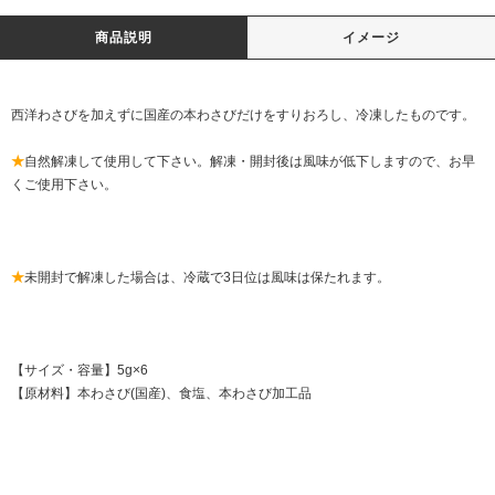
商品説明
イメージ
西洋わさびを加えずに国産の本わさびだけをすりおろし、冷凍したものです。
★
自然解凍して使用して下さい。解凍・開封後は風味が低下しますので、お早
くご使用下さい。
★
未開封で解凍した場合は、冷蔵で3日位は風味は保たれます。
【サイズ・容量】5g×6
【原材料】本わさび(国産)、食塩、本わさび加工品