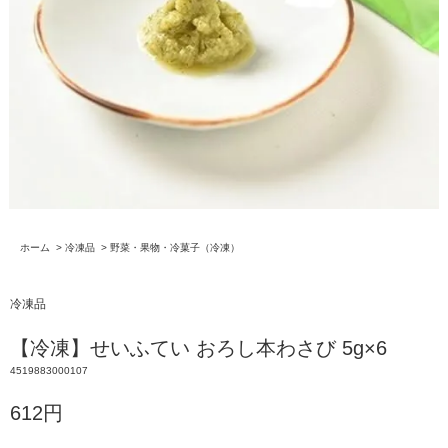
ホーム
>
冷凍品
>
野菜・果物・冷菓子（冷凍）
冷凍品
【冷凍】せいふてい おろし本わさび 5g×6
4519883000107
612円