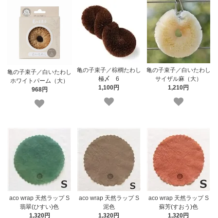
亀の子束子／棕櫚たわし
亀の子束子／白いたわし
亀の子束子／白いたわし
極〆 6
サイザル麻（大）
ホワイトパーム（大）
1,100円
1,210円
968円
aco wrap 天然ラップ S
aco wrap 天然ラップ S
aco wrap 天然ラップ S
翡翠(ひすい)色
泥色
蘇芳(すおう)色
1,320円
1,320円
1,320円