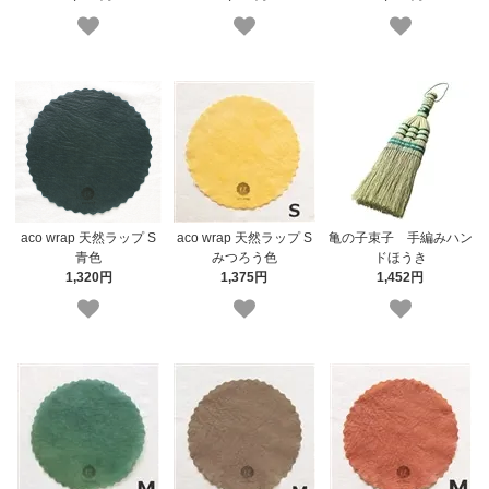
aco wrap 天然ラップ S
aco wrap 天然ラップ S
亀の子束子 手編みハン
青色
みつろう色
ドほうき
1,320円
1,375円
1,452円