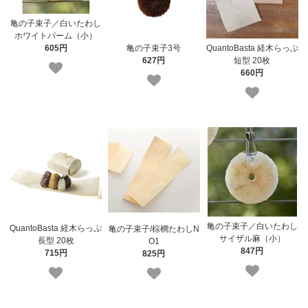
亀の子束子／白いたわし
ホワイトパーム（小）
605円
亀の子束子3号
QuantoBasta 経木らっぷ
627円
短型 20枚
660円
亀の子束子／白いたわし
QuantoBasta 経木らっぷ
亀の子束子/棕櫚たわしN
サイザル麻（小）
長型 20枚
O1
847円
715円
825円