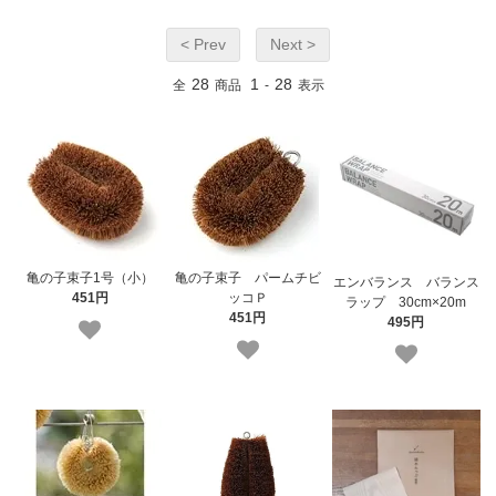
< Prev
Next >
28
1
28
全
商品
-
表示
亀の子束子1号（小）
亀の子束子 パームチビ
エンバランス バランス
451円
ッコＰ
ラップ 30cm×20m
451円
495円