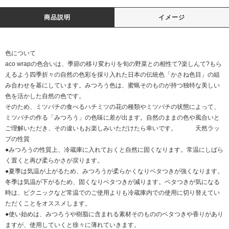
商品説明
イメージ
色について
aco wrapの色合いは、季節の移り変わりを旬の野菜との相性て?楽しんて?もら
えるよう四季折々の自然の色彩を採り入れた日本の伝統色「かさね色目」の組
み合わせを基にしています。みつろう色は、蜜蝋そのものが持つ独特な美しい
色を活かした自然の色です。
そのため、ミツバチの食べるハチミツの花の種類やミツバチの状態によって、
ミツバチの作る「みつろう」の色味に差が出ます。自然のままの色や風合いと
ご理解いただき、その違いもお楽しみいただけたら幸いです。 天然ラッ
プの性質
●みつろうの性質上、冷蔵庫に入れておくと自然に固くなります。常温にしばら
く置くと再び柔らかさが戻ります。
●夏季は気温が上がるため、みつろうが柔らかくなりベタつきが強くなります。
冬季は気温が下がるため、固くなりベタつきが減ります。ベタつきが気になる
時は、ピクニックなど常温でのご使用よりも冷蔵庫内での使用に切り替えてい
ただくことをオススメします。
●使い始めは、みつろうや樹脂に含まれる素材そのもののベタつきや香りがあり
ますが、使用していくと徐々に薄れていきます。