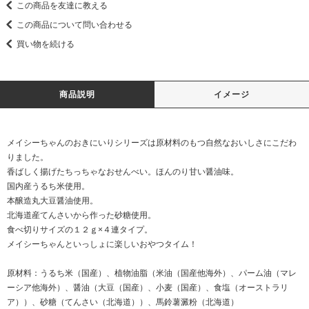
この商品を友達に教える
この商品について問い合わせる
買い物を続ける
商品説明
イメージ
メイシーちゃんのおきにいりシリーズは原材料のもつ自然なおいしさにこだわ
りました。
香ばしく揚げたちっちゃなおせんべい。ほんのり甘い醤油味。
国内産うるち米使用。
本醸造丸大豆醤油使用。
北海道産てんさいから作った砂糖使用。
食べ切りサイズの１２ｇ×４連タイプ。
メイシーちゃんといっしょに楽しいおやつタイム！
原材料：うるち米（国産）、植物油脂（米油（国産他海外）、パーム油（マレ
ーシア他海外）、醤油（大豆（国産）、小麦（国産）、食塩（オーストラリ
ア））、砂糖（てんさい（北海道））、馬鈴薯澱粉（北海道）